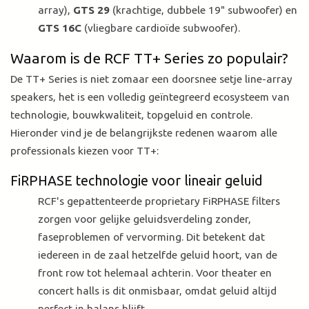
array),
GTS 29
(krachtige, dubbele 19" subwoofer) en
GTS 16C
(vliegbare cardioïde subwoofer).
Waarom is de RCF TT+ Series zo populair?
De TT+ Series is niet zomaar een doorsnee setje line-array
speakers, het is een volledig geïntegreerd ecosysteem van
technologie, bouwkwaliteit, topgeluid en controle.
Hieronder vind je de belangrijkste redenen waarom alle
professionals kiezen voor TT+:
FiRPHASE technologie voor lineair geluid
RCF's gepattenteerde proprietary FiRPHASE filters
zorgen voor gelijke geluidsverdeling zonder,
faseproblemen of vervorming. Dit betekent dat
iedereen in de zaal hetzelfde geluid hoort, van de
front row tot helemaal achterin. Voor theater en
concert halls is dit onmisbaar, omdat geluid altijd
perfect in balans blijft.