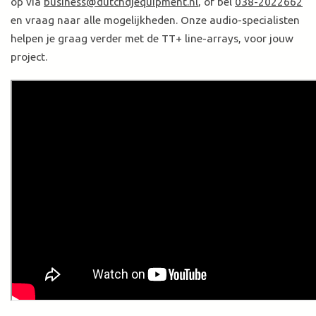
op via
business@dutchdjequipment.nl
, of bel
038-2022662
en vraag naar alle mogelijkheden. Onze audio-specialisten
helpen je graag verder met de TT+ line-arrays, voor jouw
project.