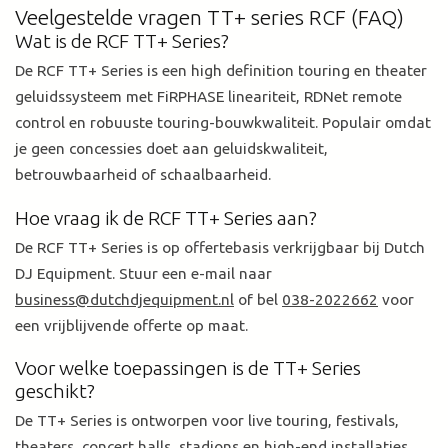
Veelgestelde vragen TT+ series RCF (FAQ)
Wat is de RCF TT+ Series?
De RCF TT+ Series is een high definition touring en theater
geluidssysteem met FiRPHASE lineariteit, RDNet remote
control en robuuste touring-bouwkwaliteit. Populair omdat
je geen concessies doet aan geluidskwaliteit,
betrouwbaarheid of schaalbaarheid.
Hoe vraag ik de RCF TT+ Series aan?
De RCF TT+ Series is op offertebasis verkrijgbaar bij Dutch
DJ Equipment. Stuur een e-mail naar
business@dutchdjequipment.nl
of bel
038-2022662
voor
een vrijblijvende offerte op maat.
Voor welke toepassingen is de TT+ Series
geschikt?
De TT+ Series is ontworpen voor live touring, festivals,
theaters, concert halls, stadions en high-end installaties