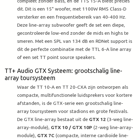
compleet zonder bass, en de TTS 15-A biedt precies
dit. Dit is een 15" woofer, met 1100W RMS Class-D
versterker en een frequentiebereik van 40-400 Hz.
Deze line-array subwoofer geeft de set een diepe,
gecontroleerde low-end zonder de mids en highs te
smeren. Met een SPL van 134 dB en RDNet support is
dit de perfecte combinatie met de TTL 6-A line array
of een set TT point source speakers.
TT+ Audio GTX Systeem: grootschalig line-
array toursysteem
Waar de TT 10-A en TT 20-CXA zijn ontworpen als
compacte, multifunctionele luidsprekers voor kortere
afstanden, is de GTX-serie een grootschalig line-
array toursysteem voor stadions en grote festivals.
De GTX line-array bestaat uit de
GTX 12
(3-weg line-
array-module),
GTX 10 / GTX 10P
(2-weg line-array-
module),
GTX 7C
(compacte, interne cardioïde line-