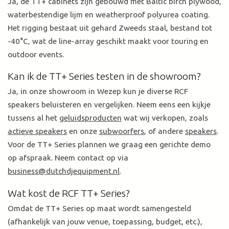
Ja, de TT+ cabinets zijn gebouwd met Baltic birch plywood,
waterbestendige lijm en weatherproof polyurea coating.
Het rigging bestaat uit gehard Zweeds staal, bestand tot
-40°C, wat de line-array geschikt maakt voor touring en
outdoor events.
Kan ik de TT+ Series testen in de showroom?
Ja, in onze showroom in Wezep kun je diverse RCF
speakers beluisteren en vergelijken. Neem eens een kijkje
tussens al het
geluidsproducten
wat wij verkopen, zoals
actieve speakers
en onze
subwoorfers
, of andere
speakers
.
Voor de TT+ Series plannen we graag een gerichte demo
op afspraak. Neem contact op via
business@dutchdjequipment.nl
.
Wat kost de RCF TT+ Series?
Omdat de TT+ Series op maat wordt samengesteld
(afhankelijk van jouw venue, toepassing, budget, etc.),