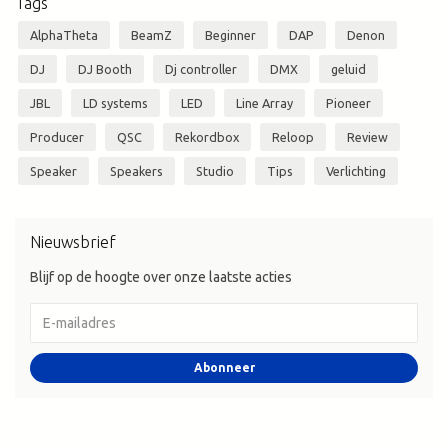
Tags
AlphaTheta
BeamZ
Beginner
DAP
Denon
DJ
DJ Booth
Dj controller
DMX
geluid
JBL
LD systems
LED
Line Array
Pioneer
Producer
QSC
Rekordbox
Reloop
Review
Speaker
Speakers
Studio
Tips
Verlichting
Nieuwsbrief
Blijf op de hoogte over onze laatste acties
Abonneer