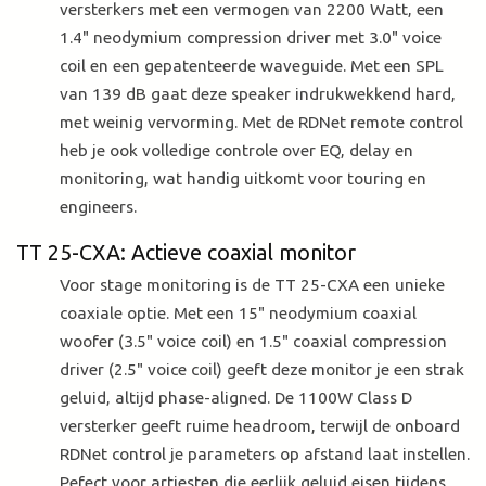
versterkers met een vermogen van 2200 Watt, een
1.4" neodymium compression driver met 3.0" voice
coil en een gepatenteerde waveguide. Met een SPL
van 139 dB gaat deze speaker indrukwekkend hard,
met weinig vervorming. Met de RDNet remote control
heb je ook volledige controle over EQ, delay en
monitoring, wat handig uitkomt voor touring en
engineers.
TT 25-CXA: Actieve coaxial monitor
Voor stage monitoring is de TT 25-CXA een unieke
coaxiale optie. Met een 15" neodymium coaxial
woofer (3.5" voice coil) en 1.5" coaxial compression
driver (2.5" voice coil) geeft deze monitor je een strak
geluid, altijd phase-aligned. De 1100W Class D
versterker geeft ruime headroom, terwijl de onboard
RDNet control je parameters op afstand laat instellen.
Pefect voor artiesten die eerlijk geluid eisen tijdens