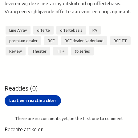
leveren wij deze line-array uitsluitend op offertebasis.
Vraag een vrijblijvende offerte aan voor een prijs op maat.
Line Array
offerte
offertebasis
PA
premium dealer
RCF
RCF dealer Nederland
RCF TT
Review
Theater
TT+
tt-series
Reacties (0)
Laat een reactie achter
There are no comments yet, be the first one to comment
Recente artikelen