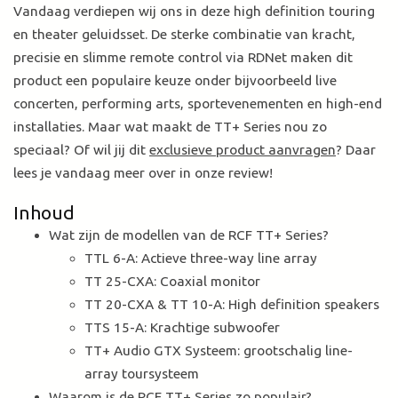
Vandaag verdiepen wij ons in deze high definition touring
en theater geluidsset. De sterke combinatie van kracht,
precisie en slimme remote control via RDNet maken dit
product een populaire keuze onder bijvoorbeeld live
concerten, performing arts, sportevenementen en high-end
installaties. Maar wat maakt de TT+ Series nou zo
speciaal? Of wil jij dit
exclusieve product aanvragen
? Daar
lees je vandaag meer over in onze review!
Inhoud
Wat zijn de modellen van de RCF TT+ Series?
TTL 6-A: Actieve three-way line array
TT 25-CXA: Coaxial monitor
TT 20-CXA & TT 10-A: High definition speakers
TTS 15-A: Krachtige subwoofer
TT+ Audio GTX Systeem: grootschalig line-
array toursysteem
Waarom is de RCF TT+ Series zo populair?