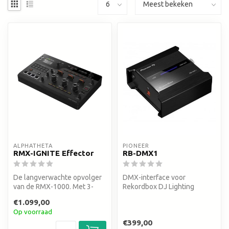
ALPHATHETA
PIONEER
RMX-IGNITE Effector
RB-DMX1
De langverwachte opvolger
DMX-interface voor
van de RMX-1000. Met 3-
Rekordbox DJ Lighting
Band FX, ingebouwde
€1.099,00
sampler, Le...
Op voorraad
€399,00