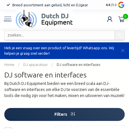
Breed assortiment aan geluid, licht en DJgear
Tot 7 jaar ga
4.9
/5.0
0
MENU
Heb je een vraag over een product of levertijd? Whatsapp ons. Wij
helpen je graag snel verder!
Home
/
DJ apparatuur
/
DJ software en interfaces
DJ software en interfaces
Bij Dutch DJ Equipment bieden we een breed scala aan DJ-
software en interfaces om elke DJ te voorzien van de essentiële
tools die nodig zijn voor het maken, mixen en uitvoeren van muziek!
Filters