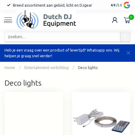
Breed assortiment aan geluid, licht en DJgear
Tot 7 jaar ga
4.9
/5.0
0
MENU
Heb je een vraag over een product of levertijd? Whatsapp ons. Wij
helpen je graag snel verder!
Home
/
Entertainment verlichting
/
Deco lights
Deco lights