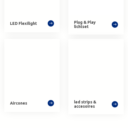
Plug & Play
LED Flexilight
lichtset
led strips &
Aircones
accesoires