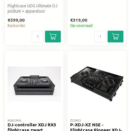
Flightcase UDG Ultimate DJ
podium + apparatuur
€599,00
€319,00
Backorder
Op voorraad
MAGMA
ZOMO
DJ-controller XDJ RX3
P-XDJ-XZ NSE -
flightcase zwart
Flightcase Pioneer XDJ-