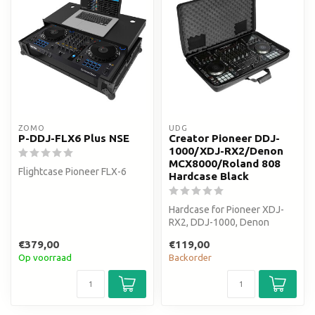
ZOMO
UDG
P-DDJ-FLX6 Plus NSE
Creator Pioneer DDJ-
1000/XDJ-RX2/Denon
MCX8000/Roland 808
Flightcase Pioneer FLX-6
Hardcase Black
Hardcase for Pioneer XDJ-
RX2, DDJ-1000, Denon
MCX8000 or Roland DJ-808
€379,00
€119,00
Op voorraad
Backorder