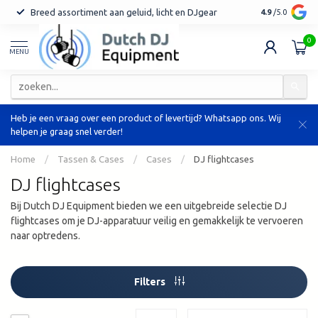
Breed assortiment aan geluid, licht en DJgear
Tot 7 jaar ga
4.9
/5.0
0
MENU
Heb je een vraag over een product of levertijd? Whatsapp ons. Wij
helpen je graag snel verder!
Home
/
Tassen & Cases
/
Cases
/
DJ flightcases
DJ flightcases
Bij Dutch DJ Equipment bieden we een uitgebreide selectie DJ
flightcases om je DJ-apparatuur veilig en gemakkelijk te vervoeren
naar optredens.
Filters