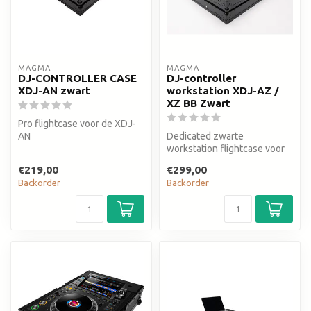
MAGMA
MAGMA
DJ-CONTROLLER CASE
DJ-controller
XDJ-AN zwart
workstation XDJ-AZ /
XZ BB Zwart
Pro flightcase voor de XDJ-
AN
Dedicated zwarte
workstation flightcase voor
AlphaTheta XDJ-AZ
€219,00
€299,00
Backorder
Backorder