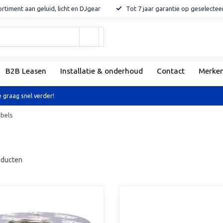
rtiment aan geluid, licht en DJgear
Tot 7 jaar garantie op geselecte
Gebruik
de
pijltjes
op
B2B Leasen
Installatie & onderhoud
Contact
Merke
en
neer
om
 graag snel verder!
een
beschikbaar
abels
resultaat
te
selecteren.
Druk
ducten
op
Enter
om
naar
het
geselecteerde