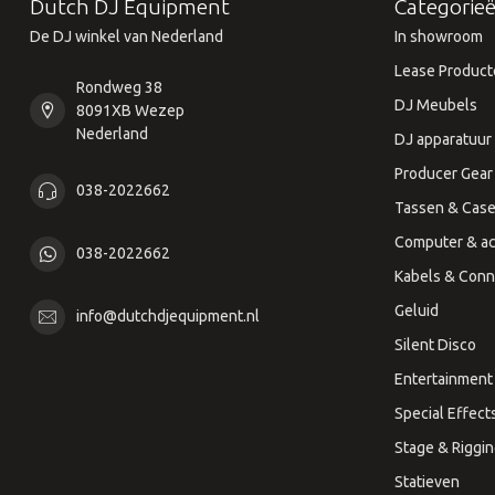
Dutch DJ Equipment
Categorie
De DJ winkel van Nederland
In showroom
Lease Product
Rondweg 38
DJ Meubels
8091XB Wezep
Nederland
DJ apparatuur
Producer Gear
038-2022662
Tassen & Cas
Computer & ac
038-2022662
Kabels & Conn
Geluid
info@dutchdjequipment.nl
Silent Disco
Entertainment 
Special Effect
Stage & Riggi
Statieven