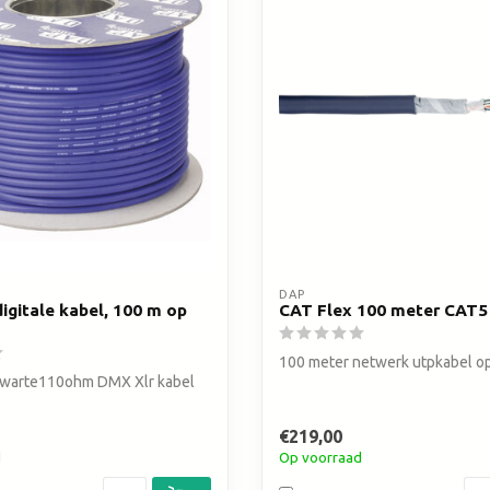
zoekresultaat
te
gaan.
Als
u
met
aanraaktoetsen
werkt,
kunt
u
touch-
en
swipetekens
DAP
igitale kabel, 100 m op
CAT Flex 100 meter CAT5 
gebruiken.
100 meter netwerk utpkabel op
zwarte110ohm DMX Xlr kabel
€219,00
d
Op voorraad