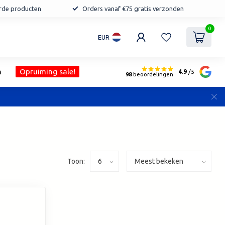
erde producten
Orders vanaf €75 gratis verzonden
0
EUR
n
Opruiming sale!
4.9
/5
98
beoordelingen
Toon: