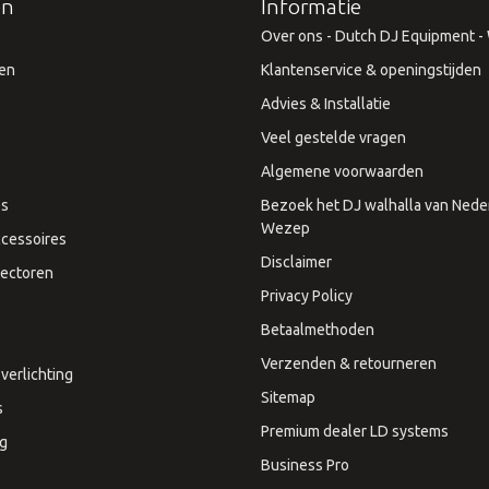
ën
Informatie
Over ons - Dutch DJ Equipment - W
en
Klantenservice & openingstijden
Advies & Installatie
Veel gestelde vragen
Algemene voorwaarden
es
Bezoek het DJ walhalla van Neder
Wezep
cessoires
Disclaimer
ectoren
Privacy Policy
Betaalmethoden
Verzenden & retourneren
verlichting
Sitemap
s
Premium dealer LD systems
ng
Business Pro