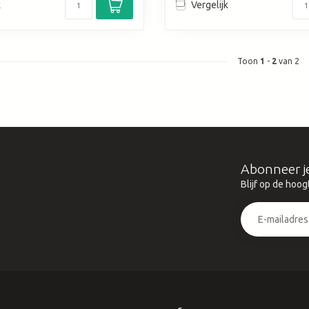
k
Vergelijk
Toon
1
-
2
van 2
Abonneer j
Blijf op de hoog