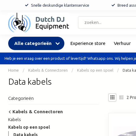
Snelle deskundige klantenservice
Breed asso
Alle categorieën
Experience store
Verhuur
Heb je een vraag over een product of levertijd? Whatsapp ons. Wij helpen je
Home
/
Kabels & Connectoren
/
Kabels op een spoel
/
Data k
Data kabels
2
Pro
Categorieën
Kabels & Connectoren
Kabels
Kabels op een spoel
Data kabels