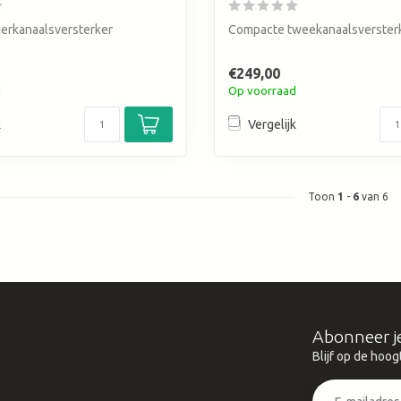
erkanaalsversterker
Compacte tweekanaalsverster
€249,00
d
Op voorraad
k
Vergelijk
Toon
1
-
6
van 6
Abonneer j
Blijf op de hoog