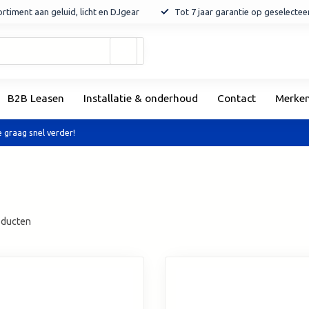
rtiment aan geluid, licht en DJgear
Tot 7 jaar garantie op geselecte
Gebruik
de
pijltjes
op
B2B Leasen
Installatie & onderhoud
Contact
Merke
en
neer
om
 graag snel verder!
een
beschikbaar
resultaat
te
selecteren.
Druk
ducten
op
Enter
om
naar
het
geselecteerde