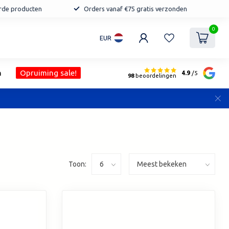
erde producten
Orders vanaf €75 gratis verzonden
0
EUR
n
Opruiming sale!
4.9
/5
98
beoordelingen
Toon: