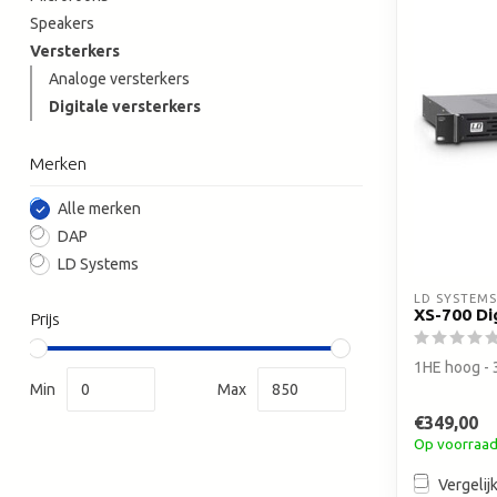
Speakers
Versterkers
Analoge versterkers
Digitale versterkers
Merken
Alle merken
DAP
LD Systems
LD SYSTEMS
XS-700 Dig
Prijs
1HE hoog -
Min
Max
€349,00
Op voorraa
Vergelij