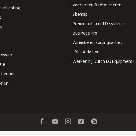
Verzenden & retourneren
verlichting
Sitemap
s
Premium dealer LD systems
ng
Business Pro
Winactie en kortingsacties
JBL - A dealer
lessen
Werken bij Dutch DJ Equipment?
ale
Schermen
elen