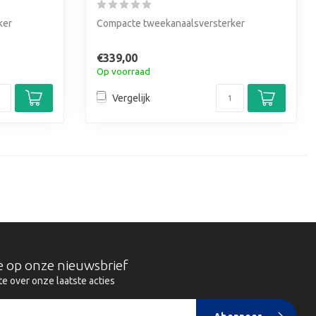
ker
Compacte tweekanaalsversterker
€339,00
Op voorraad
Vergelijk
e op onze nieuwsbrief
te over onze laatste acties