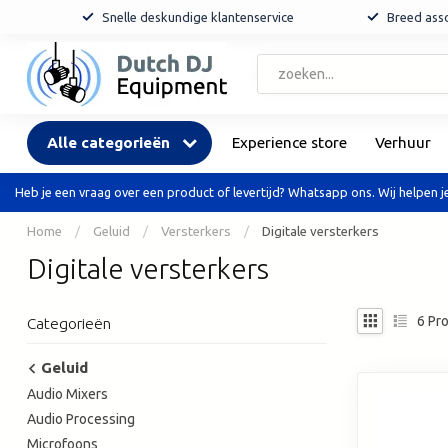
Snelle deskundige klantenservice
Breed asso
Alle categorieën
Experience store
Verhuur
Heb je een vraag over een product of levertijd? Whatsapp ons. Wij helpen je
Home
/
Geluid
/
Versterkers
/
Digitale versterkers
Digitale versterkers
6
Pro
Categorieën
Geluid
Audio Mixers
Audio Processing
Microfoons