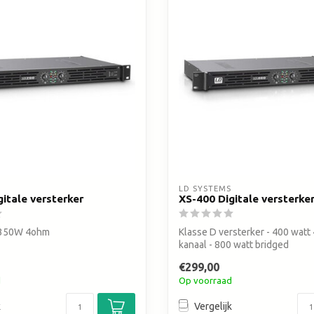
zoekresultaat
te
gaan.
Als
u
met
aanraaktoetsen
werkt,
kunt
u
touch-
en
swipetekens
LD SYSTEMS
itale versterker
XS-400 Digitale versterke
gebruiken.
 350W 4ohm
Klasse D versterker - 400 watt
kanaal - 800 watt bridged
€299,00
d
Op voorraad
k
Vergelijk