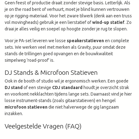
Geen feest of productie draait zonder stevige basis. Letterlijk. Als
je on the road bent of verhuurt, moet je blind kunnen vertrouwen
op je rigging-materiaal. Voor het zware tilwerk (denk aan een truss
vol movingheads) gebruik je een lierstatief of
wind-up statief
. Zo
draai je alles veilig en soepel op hoogte zonder je rug te slopen.
Voor je PA-set leveren we losse
speakerstatieven
en complete
sets. We werken veel met merken als Gravity, puur omdat deze
stands de trillingen goed opvangen en de bouwkwaliteit
simpelweg 'road-proof' is.
DJ Stands & Microfoon Statieven
Ook in de booth of studio wil je ergonomisch werken. Een goede
DJ stand
of een stevige
CDJ standaard
houdt je overzicht strak
en voorkomt nekklachten tijdens lange sets. Daarnaast vind je hier
losse instrument-stands (zoals gitaarstatieven) en hengel
microfoon statieven
die niet halverwege de gig langzaam
inzakken.
Veelgestelde Vragen (FAQ)