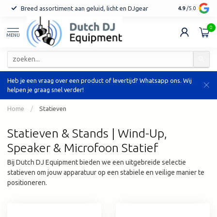
Breed assortiment aan geluid, licht en DJgear
Tot 7 jaar ga
4.9
/5.0
0
MENU
Heb je een vraag over een product of levertijd? Whatsapp ons. Wij
helpen je graag snel verder!
Home
/
Statieven
Statieven & Stands | Wind-Up,
Speaker & Microfoon Statief
Bij Dutch DJ Equipment bieden we een uitgebreide selectie
statieven om jouw apparatuur op een stabiele en veilige manier te
positioneren.