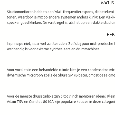
WAT IS
Studiomonitoren hebben een 'vlak' frequentierespons, dit beteken
tonen, waardoor je mix op andere systemen anders klinkt. Een vlakke l
speaker goed klinken. De vuistregel is; als het op een vlakke studiom
HEB
In principe niet, maar wel aan te raden. Zelfs bij puur midi-product
wat handig is voor externe synthesizers en drummachines.
Voor vocalen in een behandelde ruimte kies je een condensator-mi
dynamische microfoon zoals de Shure SM7B beter, omdat deze omge
Voor de meeste thuisstudio's zijn 5 tot 7 inch monitoren ideaal. Kle
Adam T5V en Genelec 8010A zijn populaire keuzes in deze categori