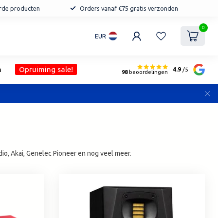
erde producten
Orders vanaf €75 gratis verzonden
0
EUR
n
Opruiming sale!
4.9
/5
98
beoordelingen
io, Akai, Genelec Pioneer en nog veel meer.