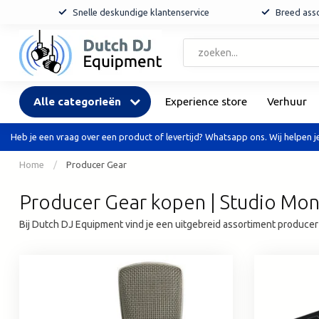
Snelle deskundige klantenservice
Breed asso
Alle categorieën
Experience store
Verhuur
Heb je een vraag over een product of levertijd? Whatsapp ons. Wij helpen je
Home
/
Producer Gear
Producer Gear kopen | Studio Mon
Bij Dutch DJ Equipment vind je een uitgebreid assortiment producer