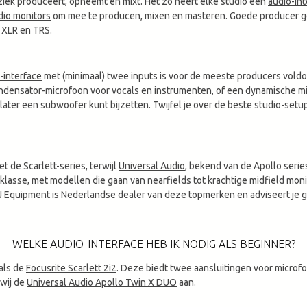
iek produceert, opneemt en mixt. Het zo heeft elke studio een
audio-int
dio monitors
om mee te producen, mixen en masteren. Goede producer gea
s XLR en TRS.
-interface
met (minimaal) twee inputs is voor de meeste producers voldo
ondensator-microfoon voor vocals en instrumenten, of een dynamische m
e later een subwoofer kunt bijzetten. Twijfel je over de beste studio-s
 de Scarlett-series, terwijl
Universal Audio
, bekend van de Apollo series
sklasse, met modellen die gaan van nearfields tot krachtige midfield moni
Equipment is Nederlandse dealer van deze topmerken en adviseert je gr
WELKE AUDIO-INTERFACE HEB IK NODIG ALS BEGINNER?
als de
Focusrite Scarlett 2i2
. Deze biedt twee aansluitingen voor microf
 wij de
Universal Audio Apollo Twin X DUO
aan.