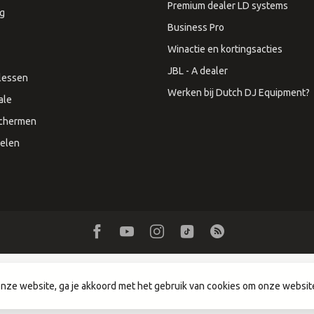
Premium dealer LD systems
ng
Business Pro
Winactie en kortingsacties
JBL - A dealer
lessen
Werken bij Dutch DJ Equipment?
ale
Schermen
elen
nze website, ga je akkoord met het gebruik van cookies om onze websit
t 2026 Dutch DJ Equipment
- Powered by
Lightspeed
-
Lightspeed design
by
D