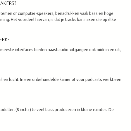
EAKERS?
systemen of computer-speakers, benadrukken vaak bass en hoge
ming. Het voordeel hiervan, is dat je tracks kan mixen die op élke
ERK?
e meeste interfaces bieden naast audio-uitgangen ook midi-in en uit,
l en lucht. In een onbehandelde kamer of voor podcasts werkt een
modellen (8 inch+) te veel bass produceren in kleine ruimtes. De