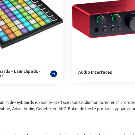
zoekresultaat
te
gaan.
Als
u
met
aanraaktoetsen
werkt,
kunt
u
touch-
oards - Launchpads -
Audio Interfaces
en
er
swipetekens
gebruiken.
aan midi-keyboards en audio-interfaces tot studiomonitoren en microfoon
vation, Adam Audio, Genelec en AKG. Enkel de beste producer apparatuur