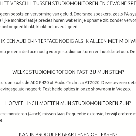
 HET VERSCHIL TUSSEN STUDIOMONITOREN EN GEWONE SP
t geen boosts en vervorming van geluid. Doorsnee speakers, zoals PA-
ijke monitor laat je precies horen wat er in je opname zit, zonder vervor
onitor goed klinkt, klinkt het overal goed.
 IK EEN AUDIO-INTERFACE NODIG ALS IK ALLEEN MET MIDI W
ie heb je een interface nodig voor je studiomonitoren en hoofdtelefoon. D
WELKE STUDIOMICROFOON PAST BIJ MIJN STEM?
crofoon zoals de AKG P420 of Audio-Technica AT2020. Deze leveren detai
vingsgeluid negeert. Test beide opties in onze showroom in Wezep.
HOEVEEL INCH MOETEN MIJN STUDIOMONITOREN ZIJN?
inere monitoren (4 inch) missen laag-frequentie extensie, terwijl grotere 
e.
KAN IK PRODUCER GEAR LENEN OF LEASEN?