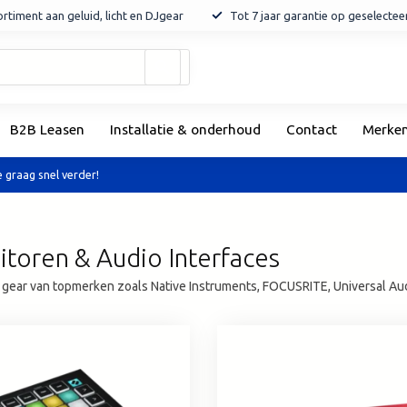
rtiment aan geluid, licht en DJgear
Tot 7 jaar garantie op geselecte
Gebruik
de
pijltjes
op
B2B Leasen
Installatie & onderhoud
Contact
Merke
en
neer
om
 graag snel verder!
een
beschikbaar
resultaat
te
itoren & Audio Interfaces
selecteren.
 gear van topmerken zoals Native Instruments, FOCUSRITE, Universal Aud
Druk
op
Enter
om
naar
het
geselecteerde