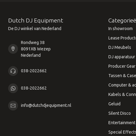
Dutch DJ Equipment
Categorie
De DJ winkel van Nederland
In showroom
Lease Product
Rondweg 38
DJ Meubels
8091XB Wezep
Nederland
DJ apparatuur
Producer Gear
038-2022662
Tassen & Cas
Computer & ac
038-2022662
Kabels & Conn
Geluid
info@dutchdjequipment.nl
Silent Disco
Entertainment 
Special Effect