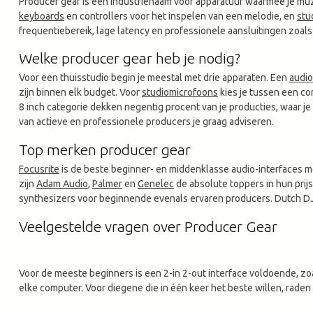
Producer gear is een industrienaam voor apparatuur waarmee je muz
keyboards
en controllers voor het inspelen van een melodie, en
stu
frequentiebereik, lage latency en professionele aansluitingen zoal
Welke producer gear heb je nodig?
Voor een thuisstudio begin je meestal met drie apparaten. Een
audio
zijn binnen elk budget. Voor
studiomicrofoons
kies je tussen een c
8 inch categorie dekken negentig procent van je producties, waar j
van actieve en professionele producers je graag adviseren.
Top merken producer gear
Focusrite
is de beste beginner- en middenklasse audio-interfaces met
zijn
Adam Audio
,
Palmer
en
Genelec
de absolute toppers in hun prij
synthesizers voor beginnende evenals ervaren producers. Dutch DJ 
Veelgestelde vragen over Producer Gear
Voor de meeste beginners is een 2-in 2-out interface voldoende, zo
elke computer. Voor diegene die in één keer het beste willen, raden