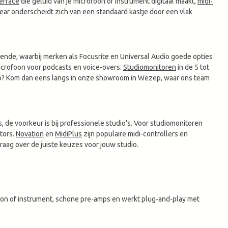
erface
die geluid van je microfoon of instrument digitaal maakt,
midi-
r onderscheidt zich van een standaard kastje door een vlak
ende, waarbij merken als Focusrite en Universal Audio goede opties
icrofoon voor podcasts en voice-overs.
Studiomonitoren
in de 5 tot
etup? Kom dan eens langs in onze showroom in Wezep, waar ons team
, de voorkeur is bij professionele studio's. Voor studiomonitoren
tors.
Novation
en
MidiPlus
zijn populaire midi-controllers en
aag over de juiste keuzes voor jouw studio.
oon of instrument, schone pre-amps en werkt plug-and-play met