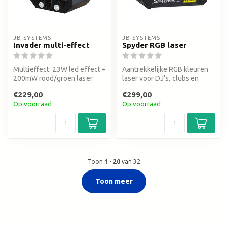
JB SYSTEMS
JB SYSTEMS
Invader multi-effect
Spyder RGB laser
Multieffect: 23W led effect +
Aantrekkelijke RGB kleuren
200mW rood/groen laser
laser voor DJ's, clubs en
discotheken
€229,00
€299,00
Op voorraad
Op voorraad
Toon
1
-
20
van 32
Toon meer