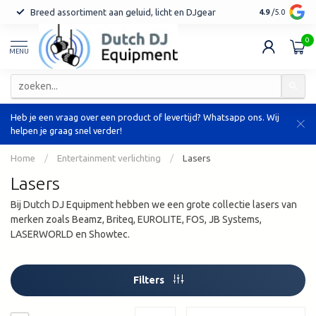
Breed assortiment aan geluid, licht en DJgear
Tot 7 jaar ga
4.9
/5.0
0
MENU
Heb je een vraag over een product of levertijd? Whatsapp ons. Wij
helpen je graag snel verder!
Home
/
Entertainment verlichting
/
Lasers
Lasers
Bij Dutch DJ Equipment hebben we een grote collectie lasers van
merken zoals Beamz, Briteq, EUROLITE, FOS, JB Systems,
LASERWORLD en Showtec.
Filters