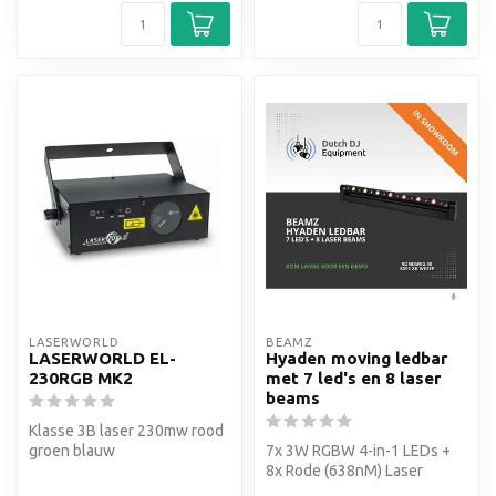
LASERWORLD
BEAMZ
LASERWORLD EL-
Hyaden moving ledbar
230RGB MK2
met 7 led's en 8 laser
beams
Klasse 3B laser 230mw rood
groen blauw
7x 3W RGBW 4-in-1 LEDs +
8x Rode (638nM) Laser
Beams - 180 graden tilt