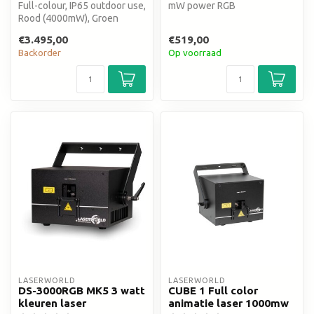
Full-colour, IP65 outdoor use,
mW power RGB
Rood (4000mW), Groen
(4000mW) en Blauw
€3.495,00
€519,00
(12000mW) ...
Backorder
Op voorraad
LASERWORLD
LASERWORLD
DS-3000RGB MK5 3 watt
CUBE 1 Full color
kleuren laser
animatie laser 1000mw