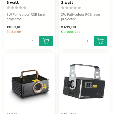
3 watt
2 watt
3W Full-colour RGB laser
2W Full-colour RGB laser
projector
projector
Rood (400mW), Groen
Rood (350mW), Groen
€659,00
€499,00
(1000mW) Blauw (1600mW)
(800mW) blauw (1000mW) ...
Backorder
Op voorraad
...