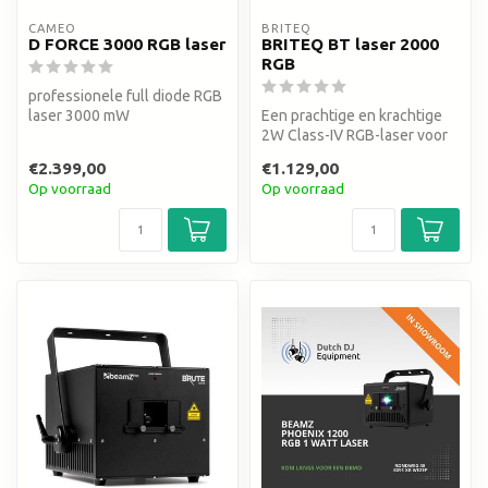
CAMEO
BRITEQ
D FORCE 3000 RGB laser
BRITEQ BT laser 2000
RGB
professionele full diode RGB
laser 3000 mW
Een prachtige en krachtige
2W Class-IV RGB-laser voor
al uw evenementen!
€2.399,00
€1.129,00
Perfect...
Op voorraad
Op voorraad