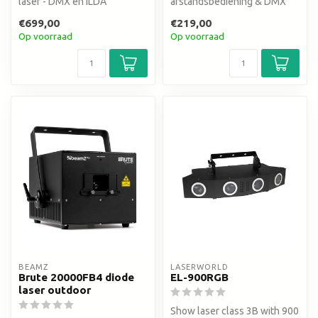
laser - DMX en ILDA
afstandsbediening & DMX
€699,00
€219,00
Op voorraad
Op voorraad
BEAMZ
LASERWORLD
Brute 20000FB4 diode
EL-900RGB
laser outdoor
Show laser class 3B with 900