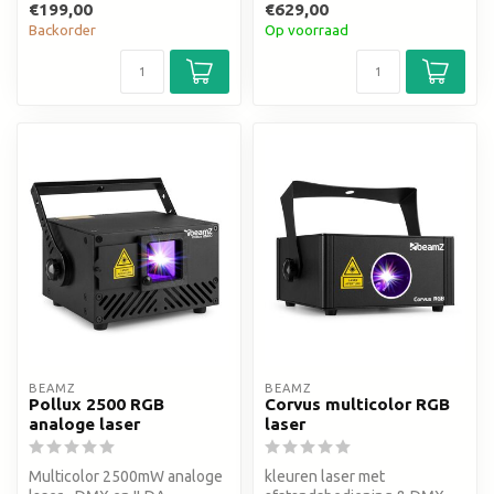
€199,00
€629,00
movement
Backorder
Op voorraad
BEAMZ
BEAMZ
Pollux 2500 RGB
Corvus multicolor RGB
analoge laser
laser
Multicolor 2500mW analoge
kleuren laser met