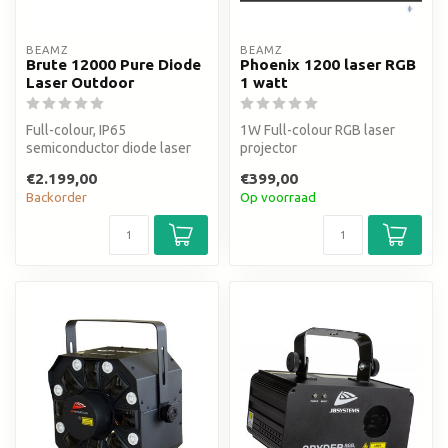
BEAMZ
BEAMZ
Brute 12000 Pure Diode
Phoenix 1200 laser RGB
Laser Outdoor
1 watt
Full-colour, IP65
1W Full-colour RGB laser
semiconductor diode laser
projector
system
Rood (300mW), Groen
€2.199,00
€399,00
(300mW) Blauw (600mW) la...
Backorder
Op voorraad