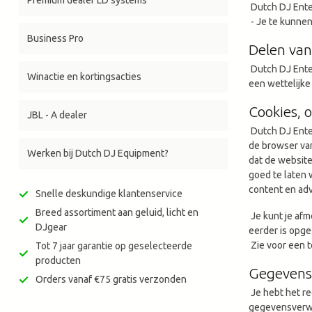
Premium dealer LD systems
Dutch DJ Ente
- Je te kunnen
Business Pro
Delen va
Dutch DJ Enter
Winactie en kortingsacties
een wettelijke
Cookies, o
JBL - A dealer
Dutch DJ Enter
de browser van
Werken bij Dutch DJ Equipment?
dat de websit
goed te laten
content en ad
Snelle deskundige klantenservice
Breed assortiment aan geluid, licht en
Je kunt je afm
DJgear
eerder is opge
Zie voor een t
Tot 7 jaar garantie op geselecteerde
producten
Gegevens 
Orders vanaf €75 gratis verzonden
Je hebt het re
gegevensverwe