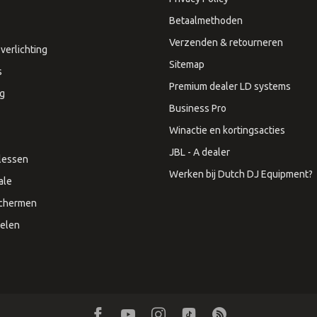
Betaalmethoden
Verzenden & retourneren
verlichting
Sitemap
s
Premium dealer LD systems
ng
Business Pro
Winactie en kortingsacties
JBL - A dealer
lessen
Werken bij Dutch DJ Equipment?
ale
Schermen
elen