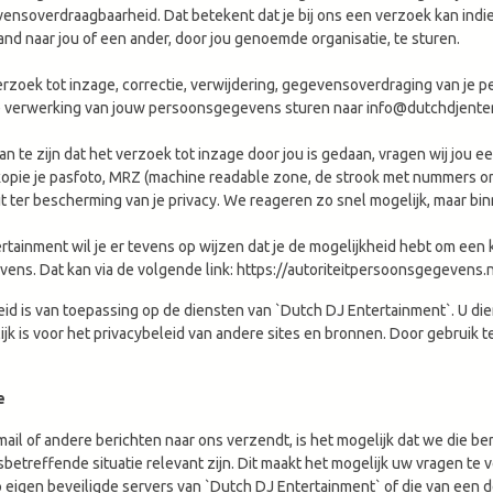
ensoverdraagbaarheid. Dat betekent dat je bij ons een verzoek kan ind
d naar jou of een ander, door jou genoemde organisatie, te sturen.
rzoek tot inzage, correctie, verwijdering, gegevensoverdraging van je 
 verwerking van jouw persoonsgegevens sturen naar
info@dutchdjenter
n te zijn dat het verzoek tot inzage door jou is gedaan, vragen wij jou e
kopie je pasfoto, MRZ (machine readable zone, de strook met nummers
it ter bescherming van je privacy. We reageren zo snel mogelijk, maar bi
tainment wil je er tevens op wijzen dat je de mogelijkheid hebt om een kl
ns. Dat kan via de volgende link: https://autoriteitpersoonsgegevens.
eid is van toepassing op de diensten van `Dutch DJ Entertainment`. U die
jk is voor het privacybeleid van andere sites en bronnen. Door gebruik t
e
il of andere berichten naar ons verzendt, is het mogelijk dat we die b
sbetreffende situatie relevant zijn. Dit maakt het mogelijk uw vragen
eigen beveiligde servers van `Dutch DJ Entertainment` of die van een d