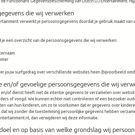
is de Functionaris Gegevensbescherming van Dutch DJ Entertainment. Hij/z
zoekresultaat
te
egevens die wij verwerken
gaan.
rtainment verwerkt je persoonsgegevens doordat je gebruik maakt van 
Als
u
met
 je een overzicht van de persoonsgegevens die wij verwerken:
aanraaktoetsen
werkt,
hternaam
kunt
mmer
u
touch-
r jouw surfgedrag over verschillende websites heen (bijvoorbeeld omda
en
swipetekens
e en/of gevoelige persoonsgegevens die wij ver
gebruiken.
n/of dienst heeft niet de intentie gegevens te verzamelen over website
ers of voogd. We kunnen echter niet controleren of een bezoeker ouder 
eiten van hun kinderen, om zo te voorkomen dat er gegevens over kinder
 dat wij zonder die toestemming persoonlijke gegevens hebben verzamel
ntertainment.nl
, dan verwijderen wij deze informatie.
doel en op basis van welke grondslag wij perso