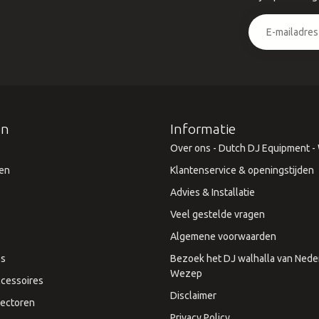
ën
Informatie
Over ons - Dutch DJ Equipment - W
en
Klantenservice & openingstijden
Advies & Installatie
Veel gestelde vragen
Algemene voorwaarden
es
Bezoek het DJ walhalla van Neder
Wezep
cessoires
Disclaimer
ectoren
Privacy Policy