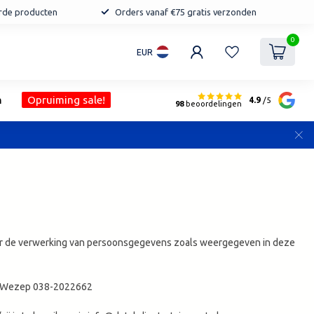
erde producten
Orders vanaf €75 gratis verzonden
0
EUR
n
Opruiming sale!
4.9
/5
98
beoordelingen
oor de verwerking van persoonsgegevens zoals weergegeven in deze
te Wezep 038-2022662