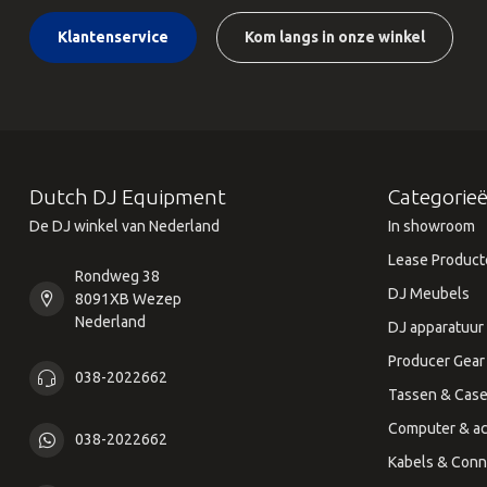
Klantenservice
Kom langs in onze winkel
Dutch DJ Equipment
Categorie
De DJ winkel van Nederland
In showroom
Lease Product
Rondweg 38
DJ Meubels
8091XB Wezep
Nederland
DJ apparatuur
Producer Gear
038-2022662
Tassen & Cas
Computer & ac
038-2022662
Kabels & Conn