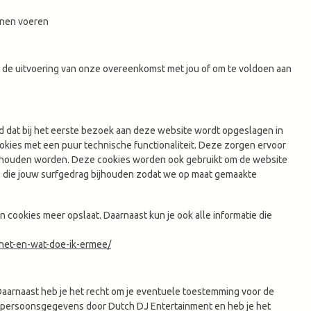
unnen voeren
or de uitvoering van onze overeenkomst met jou of om te voldoen aan
nd dat bij het eerste bezoek aan deze website wordt opgeslagen in
okies met een puur technische functionaliteit. Deze zorgen ervoor
nthouden worden. Deze cookies worden ook gebruikt om de website
s die jouw surfgedrag bijhouden zodat we op maat gemaakte
n cookies meer opslaat. Daarnaast kun je ook alle informatie die
n-het-en-wat-doe-ik-ermee/
 Daarnaast heb je het recht om je eventuele toestemming voor de
 persoonsgegevens door Dutch DJ Entertainment en heb je het