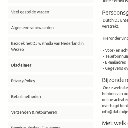
Jurie Eeftink 
Persoonsg
Veel gestelde vragen
Dutch DJ Ente
verstrekt.
Algemene voorwaarden
Hieronder vind
Bezoek het DJ walhalla van Nederland in
Wezep
- Voor- en ac
- Telefoonnu
- E-mailadres
Disclaimer
- Gegevens ove
Bijzonder
Privacy Policy
Onze website e
hebben van oud
Betaalmethoden
online activit
overtuigd bent
info@dutchdje
Verzenden & retourneren
Met welk 