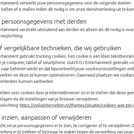
rtainment verwerkt jouw persoonsgegevens voor de volgende doelen:
 bellen of e-mailen indien dit nodig is om onze dienstverlening uit te k
n persoonsgegevens met derden
tainment verstrekt uitsluitend aan derden en alleen als dit nodig is vo
 verplichting.
f vergelijkbare technieken, die wij gebruiken
tainment gebruikt tracking cookies. Een cookie is een klein tekstbesta
 je computer, tablet of smartphone. Dutch DJ Entertainment gebruikt co
e naar behoren werkt en dat bijvoorbeeld jouw voorkeursinstellingen o
 werken en deze te kunnen optimaliseren. Daarnaast plaatsen we cookie
vertenties kunnen aanbieden.
elden voor cookies door je internetbrowser zo in te stellen dat deze gee
slagen via de instellingen van je browser verwijderen.
oelichting:
https://veiliginternetten.nl/themes/situatie/cookies-wat-zij
inzien, aanpassen of verwijderen
cht om je persoonsgegevens in te zien, te corrigeren of te verwijderen.
rking in te trekken of bezwaar te maken tegen de verwerking van jouw