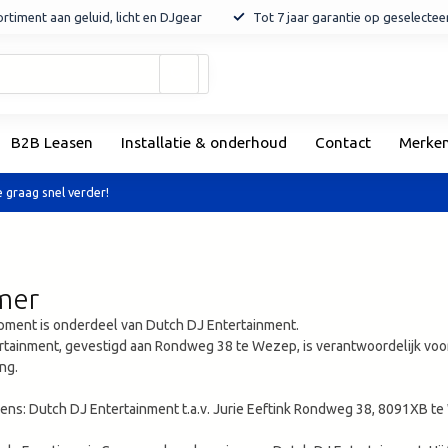
rtiment aan geluid, licht en DJgear
Tot 7 jaar garantie op geselecte
Gebruik
de
pijltjes
op
B2B Leasen
Installatie & onderhoud
Contact
Merke
en
neer
om
 graag snel verder!
een
beschikbaar
resultaat
te
mer
selecteren.
Druk
pment is onderdeel van Dutch DJ Entertainment.
op
rtainment, gevestigd aan Rondweg 38 te Wezep, is verantwoordelijk v
Enter
ing.
om
naar
ns: Dutch DJ Entertainment t.a.v. Jurie Eeftink Rondweg 38, 8091XB 
het
geselecteerde