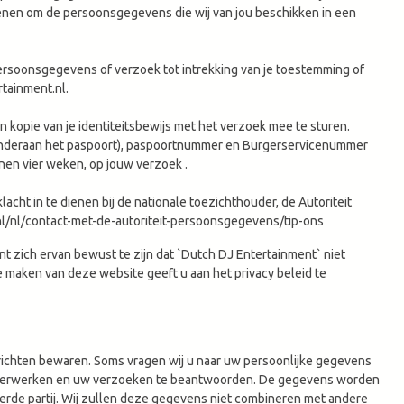
ienen om de persoonsgegevens die wij van jou beschikken in een
persoonsgegevens of verzoek tot intrekking van je toestemming of
tainment.nl
.
en kopie van je identiteitsbewijs met het verzoek mee te sturen.
 onderaan het paspoort), paspoortnummer en Burgerservicenummer
nnen vier weken, op jouw verzoek .
acht in te dienen bij de nationale toezichthouder, de Autoriteit
nl/nl/contact-met-de-autoriteit-persoonsgegevens/tip-ons
nt zich ervan bewust te zijn dat `Dutch DJ Entertainment` niet
e maken van deze website geeft u aan het privacy beleid te
erichten bewaren. Soms vragen wij u naar uw persoonlijke gegevens
 te verwerken en uw verzoeken te beantwoorden. De gegevens worden
erde partij. Wij zullen deze gegevens niet combineren met andere