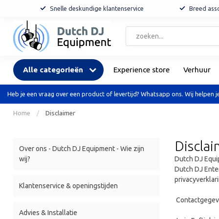
Snelle deskundige klantenservice
Breed asso
Alle categorieën
Experience store
Verhuur
Heb je een vraag over een product of levertijd? Whatsapp ons. Wij helpen je
Home
/
Disclaimer
Disclai
Over ons - Dutch DJ Equipment - Wie zijn
wij?
Dutch DJ Equi
Dutch DJ Ente
privacyverklar
Klantenservice & openingstijden
Contactgegeve
Advies & Installatie