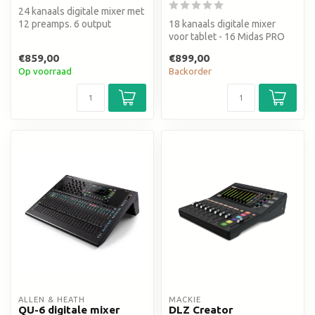
24 kanaals digitale mixer met
12 preamps. 6 output
18 kanaals digitale mixer
bussen, wifi & ethernet via
voor tablet - 16 Midas PRO
a...
Preamps - geïntegreerde
€859,00
€899,00
wif...
Op voorraad
Backorder
ALLEN & HEATH
MACKIE
QU-6 digitale mixer
DLZ Creator