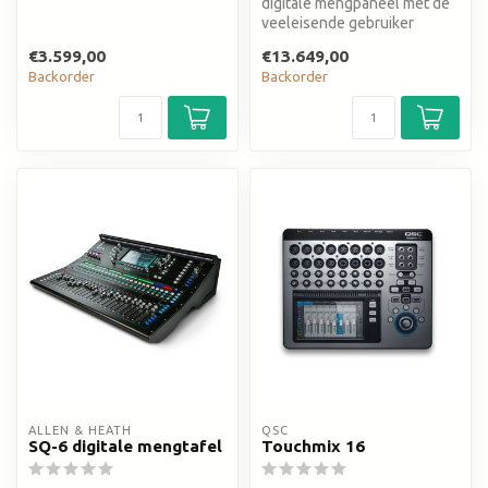
motorized faders - 9" tou...
digitale mengpaneel met de
veeleisende gebruiker
€3.599,00
€13.649,00
Backorder
Backorder
ALLEN & HEATH
QSC
SQ-6 digitale mengtafel
Touchmix 16