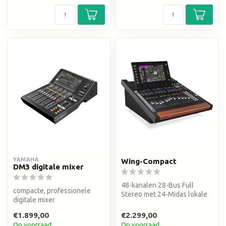
YAMAHA
Wing-Compact
DM3 digitale mixer
48-kanalen 28-Bus Full
compacte, professionele
Stereo met 24-Midas lokale
digitale mixer
PRO Preamps, 8 Midas PRO
Outpu...
€1.899,00
€2.299,00
Op voorraad
Op voorraad