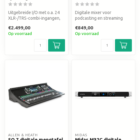
Uitgebreide I/O met o.a. 24
Digitale mixer voor
XLR-/TRS-combi-ingangen,
podcasting en streaming
16 XLR-uitgangen - 25
€2.499,00
€849,00
gemot...
Op voorraad
Op voorraad
ALLEN & HEATH
MIDAS
SQ 7 digitale mengtafel
Midas M32C digitale