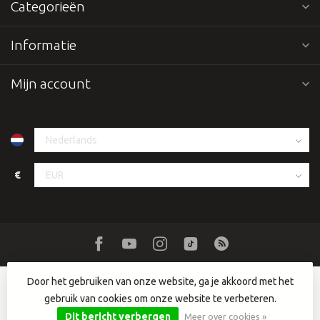
Categorieën
Informatie
Mijn account
€
Door het gebruiken van onze website, ga je akkoord met het
gebruik van cookies om onze website te verbeteren.
© Copyright 2026 Dutch DJ Equipment
- Powered by
Lightspeed
-
Lightspeed design
by
Dyvelopment
Dit bericht verbergen
Meer over cookies »