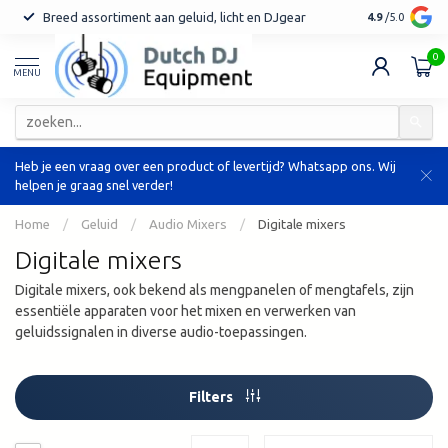
Breed assortiment aan geluid, licht en DJgear
Tot 7 jaar ga
4.9
/5.0
0
MENU
Heb je een vraag over een product of levertijd? Whatsapp ons. Wij
helpen je graag snel verder!
Home
/
Geluid
/
Audio Mixers
/
Digitale mixers
Digitale mixers
Digitale mixers, ook bekend als mengpanelen of mengtafels, zijn
essentiële apparaten voor het mixen en verwerken van
geluidssignalen in diverse audio-toepassingen.
Filters