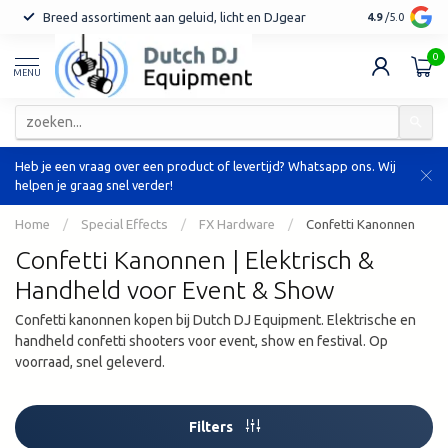
Breed assortiment aan geluid, licht en DJgear
Tot 7 jaar ga
4.9
/5.0
0
MENU
Heb je een vraag over een product of levertijd? Whatsapp ons. Wij
helpen je graag snel verder!
Home
/
Special Effects
/
FX Hardware
/
Confetti Kanonnen
Confetti Kanonnen | Elektrisch &
Handheld voor Event & Show
Confetti kanonnen kopen bij Dutch DJ Equipment. Elektrische en
handheld confetti shooters voor event, show en festival. Op
voorraad, snel geleverd.
Filters