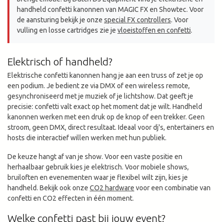
handheld confetti kanonnen van MAGIC FX en Showtec. Voor
de aansturing bekijk je onze
special FX controllers
. Voor
vulling en losse cartridges zie je
vloeistoffen en confetti
.
Elektrisch of handheld?
Elektrische confetti kanonnen hang je aan een truss of zet je op
een podium. Je bedient ze via DMX of een wireless remote,
gesynchroniseerd met je muziek of je lichtshow. Dat geeft je
precisie: confetti valt exact op het moment dat je wilt. Handheld
kanonnen werken met een druk op de knop of een trekker. Geen
stroom, geen DMX, direct resultaat. Ideaal voor dj's, entertainers en
hosts die interactief willen werken met hun publiek.
De keuze hangt af van je show. Voor een vaste positie en
herhaalbaar gebruik kies je elektrisch. Voor mobiele shows,
bruiloften en evenementen waar je flexibel wilt zijn, kies je
handheld. Bekijk ook onze
CO2 hardware
voor een combinatie van
confetti en CO2 effecten in één moment.
Welke confetti past bij jouw event?