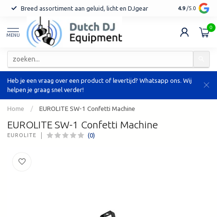
Breed assortiment aan geluid, licht en DJgear
Tot 7 jaar ga
4.9
/5.0
0
MENU
Heb je een vraag over een product of levertijd? Whatsapp ons. Wij
helpen je graag snel verder!
Home
/
EUROLITE SW-1 Confetti Machine
EUROLITE SW-1 Confetti Machine
(0)
EUROLITE