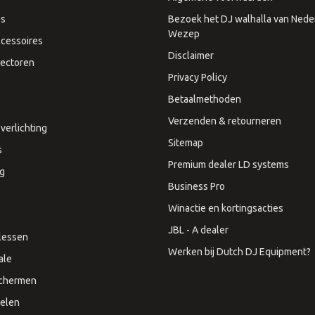
es
Bezoek het DJ walhalla van Neder
Wezep
cessoires
Disclaimer
ectoren
Privacy Policy
Betaalmethoden
Verzenden & retourneren
verlichting
Sitemap
s
Premium dealer LD systems
ng
Business Pro
Winactie en kortingsacties
JBL - A dealer
lessen
Werken bij Dutch DJ Equipment?
ale
Schermen
elen