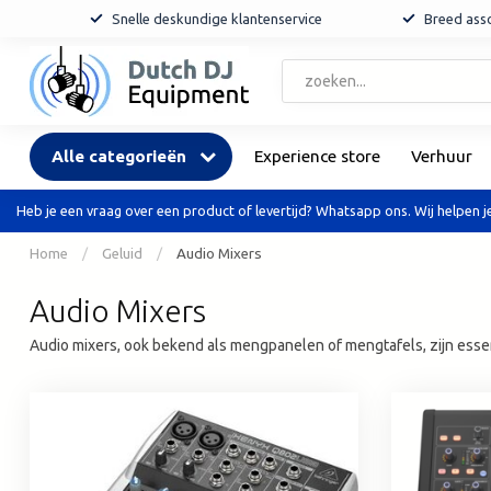
Snelle deskundige klantenservice
Breed asso
Alle categorieën
Experience store
Verhuur
Heb je een vraag over een product of levertijd? Whatsapp ons. Wij helpen je
Home
/
Geluid
/
Audio Mixers
Audio Mixers
Audio mixers, ook bekend als mengpanelen of mengtafels, zijn esse