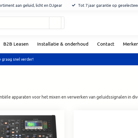
rtiment aan geluid, licht en DJgear
Tot 7 jaar garantie op geselecte
Gebruik
de
pijltjes
op
B2B Leasen
Installatie & onderhoud
Contact
Merke
en
neer
om
 graag snel verder!
een
beschikbaar
resultaat
te
selecteren.
ntiële apparaten voor het mixen en verwerken van geluidssignalen in di
Druk
op
Enter
om
naar
het
geselecteerde