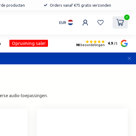
erde producten
Orders vanaf €75 gratis verzonden
0
EUR
n
Opruiming sale!
4.9
/5
98
beoordelingen
verse audio-toepassingen.