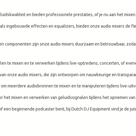
idskwaliteit en bieden professionele prestaties, of je nu aan het mixen 
ls ingebouwde effecten en equalizers, bieden onze audio mixers de flex
componenten zijn onze audio mixers duurzaam en betrouwbaar, zodat je
len te mixen en te verwerken tijdens live-optredens, concerten, of eve
n onze audio mixers, die zijn ontworpen om nauwkeurige en transparant
 om meerdere audiobronnen te mixen en te manipuleren tijdens live-uitv
r het mixen en verwerken van geluidssignalen tijdens het opnemen van p
of een beginnende podcaster bent, bij Dutch DJ Equipment vind je de ju