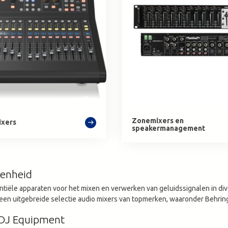
zoekresultaat
te
gaan.
Als
u
met
aanraaktoetsen
werkt,
kunt
u
touch-
Zonemixers en
ixers
en
speakermanagement
swipetekens
gebruiken.
genheid
tiële apparaten voor het mixen en verwerken van geluidssignalen in div
 een uitgebreide selectie audio mixers van topmerken, waaronder Behring
 DJ Equipment