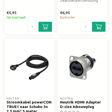
zwartmetalen behuizing
€5,95
€6,95
Op voorraad
Backorder
NEUTRIK
NEUTRIK
Stroomkabel powerCON
Neutrik HDMI Adapter
TRUE1 naar Schuko 3x
D-size inbouwplug
2,5 mm² 3 meter