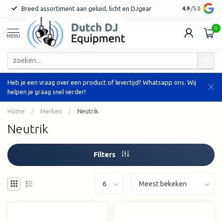
Breed assortiment aan geluid, licht en DJgear
Tot 7 jaar ga
4.9
/5.0
0
MENU
Heb je een vraag over een product of levertijd? Whatsapp ons. Wij
helpen je graag snel verder!
Home
/
Merken
/
Neutrik
Neutrik
Filters