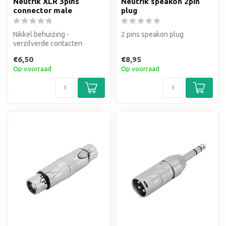
Neutrik XLR 3pins
Neutrik speakon 2pin
connector male
plug
Nikkel behuizing -
2 pins speakon plug
verzilverde contacten
€6,50
€8,95
Op voorraad
Op voorraad