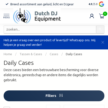
Breed assortiment aan geluid, licht en DJgear
Tot 7 jaar ga
4.9
/5.0
0
MENU
Heb je een vraag over een product of levertijd? Whatsapp ons. Wij
helpen je graag snel verder!
Home
/
Tassen & Cases
/
Cases
/
Daily Cases
Daily Cases
Deze cases bieden een betrouwbare bescherming voor diverse
elektronica, gereedschap en andere items die dagelijks worden
gebruikt.
Filters