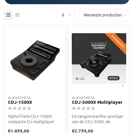
ALPHATHETA
ALPHATHETA
CDJ-1500X
CDJ-3000X Multiplayer
AlphaTheta CDJ-1500X:
De langverwachte opvolger
compacte DJ-multiplayer
van de CDJ-3000, de
met hetzelfde 10,1 inch
gloednieuwe AlphaTheta
€1.699,00
€2.799,00
touchscree...
CDJ-3000X. ...