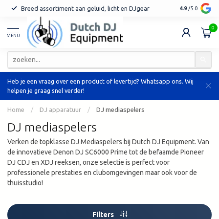
Breed assortiment aan geluid, licht en DJgear
Tot 7 jaar ga
4.9
/5.0
0
MENU
Heb je een vraag over een product of levertijd? Whatsapp ons. Wij
helpen je graag snel verder!
Home
/
DJ apparatuur
/
DJ mediaspelers
DJ mediaspelers
Verken de topklasse DJ Mediaspelers bij Dutch DJ Equipment. Van
de innovatieve Denon DJ SC6000 Prime tot de befaamde Pioneer
DJ CDJ en XDJ reeksen, onze selectie is perfect voor
professionele prestaties en clubomgevingen maar ook voor de
thuisstudio!
Filters