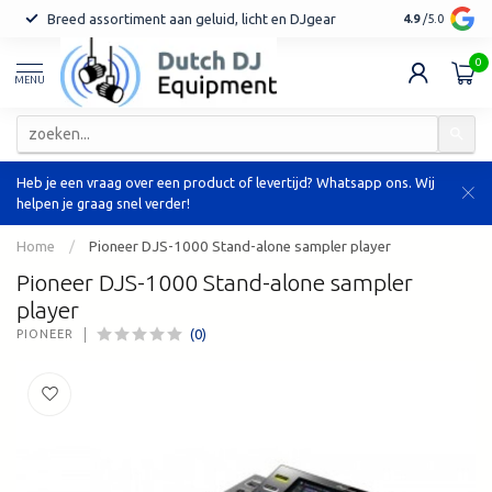
Breed assortiment aan geluid, licht en DJgear
Tot 7 jaar ga
4.9
/5.0
0
MENU
Heb je een vraag over een product of levertijd? Whatsapp ons. Wij
helpen je graag snel verder!
Home
/
Pioneer DJS-1000 Stand-alone sampler player
Pioneer DJS-1000 Stand-alone sampler
player
(0)
PIONEER