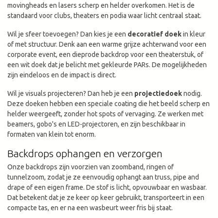
movingheads en lasers scherp en helder overkomen. Het is de
standaard voor clubs, theaters en podia waar licht centraal staat.
Wil je sfeer toevoegen? Dan kies je een
decoratief doek
in kleur
of met structuur. Denk aan een warme grijze achterwand voor een
corporate event, een dieprode backdrop voor een theaterstuk, of
een wit doek dat je belicht met gekleurde PARs. De mogelijkheden
zijn eindeloos en de impact is direct.
Wil je visuals projecteren? Dan heb je een
projectiedoek
nodig.
Deze doeken hebben een speciale coating die het beeld scherp en
helder weergeeft, zonder hot spots of vervaging. Ze werken met
beamers, gobo's en LED-projectoren, en zijn beschikbaar in
formaten van klein tot enorm.
Backdrops ophangen en verzorgen
Onze backdrops zijn voorzien van zoomband, ringen of
tunnelzoom, zodat je ze eenvoudig ophangt aan truss, pipe and
drape of een eigen frame. De stof is licht, opvouwbaar en wasbaar.
Dat betekent dat je ze keer op keer gebruikt, transporteert in een
compacte tas, en er na een wasbeurt weer fris bij staat.