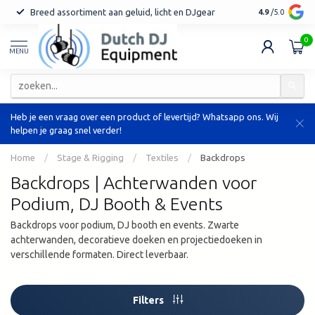
Breed assortiment aan geluid, licht en DJgear
Tot 7 jaar ga
4.9
/5.0
0
MENU
Heb je een vraag over een product of levertijd? Whatsapp ons. Wij
helpen je graag snel verder!
Home
/
Stage & Rigging
/
Textiles
/
Backdrops
Backdrops | Achterwanden voor
Podium, DJ Booth & Events
Backdrops voor podium, DJ booth en events. Zwarte
achterwanden, decoratieve doeken en projectiedoeken in
verschillende formaten. Direct leverbaar.
Filters