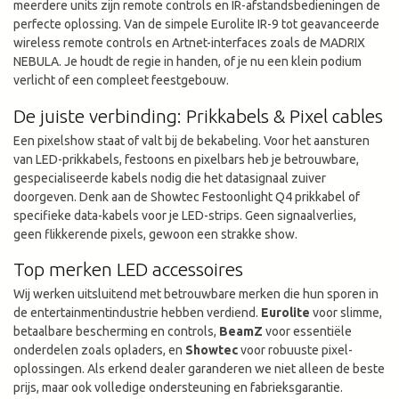
meerdere units zijn remote controls en IR-afstandsbedieningen de
perfecte oplossing. Van de simpele Eurolite IR-9 tot geavanceerde
wireless remote controls en Artnet-interfaces zoals de MADRIX
NEBULA. Je houdt de regie in handen, of je nu een klein podium
verlicht of een compleet feestgebouw.
De juiste verbinding: Prikkabels & Pixel cables
Een pixelshow staat of valt bij de bekabeling. Voor het aansturen
van LED-prikkabels, festoons en pixelbars heb je betrouwbare,
gespecialiseerde kabels nodig die het datasignaal zuiver
doorgeven. Denk aan de Showtec Festoonlight Q4 prikkabel of
specifieke data-kabels voor je LED-strips. Geen signaalverlies,
geen flikkerende pixels, gewoon een strakke show.
Top merken LED accessoires
Wij werken uitsluitend met betrouwbare merken die hun sporen in
de entertainmentindustrie hebben verdiend.
Eurolite
voor slimme,
betaalbare bescherming en controls,
BeamZ
voor essentiële
onderdelen zoals opladers, en
Showtec
voor robuuste pixel-
oplossingen. Als erkend dealer garanderen we niet alleen de beste
prijs, maar ook volledige ondersteuning en fabrieksgarantie.