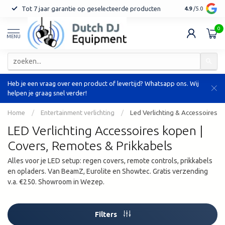
Tot 7 jaar garantie op geselecteerde producten
Orders vanaf 
4.9
/5.0
0
MENU
Heb je een vraag over een product of levertijd? Whatsapp ons. Wij
helpen je graag snel verder!
Home
/
Entertainment verlichting
/
Led Verlichting & Accessoires
LED Verlichting Accessoires kopen |
Covers, Remotes & Prikkabels
Alles voor je LED setup: regen covers, remote controls, prikkabels
en opladers. Van BeamZ, Eurolite en Showtec. Gratis verzending
v.a. €250. Showroom in Wezep.
Filters