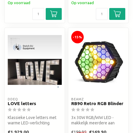
Op voorraad
Op voorraad
-15%
DDEQ
BEAMZ
LOVE letters
RB90 Retro RGB Blinder
Klassieke Love letters met
3x 30W RGB/WW LED -
warme LED-verlichting
makkelijk meerdere aan
elkaar koppelen
€1.929,00
€169,90
€199,95