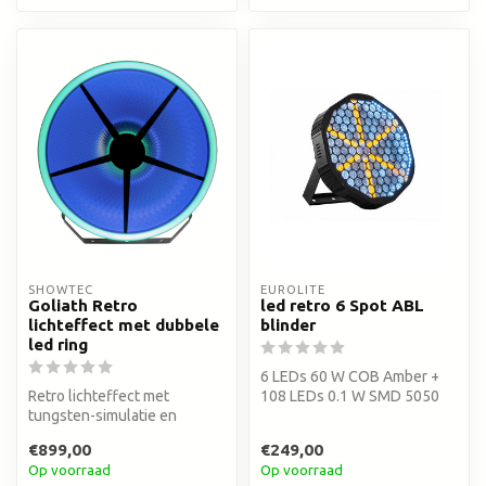
SHOWTEC
EUROLITE
Goliath Retro
led retro 6 Spot ABL
lichteffect met dubbele
blinder
led ring
6 LEDs 60 W COB Amber +
Retro lichteffect met
108 LEDs 0.1 W SMD 5050
tungsten-simulatie en
3in1 RGB in 12 segmenten
dubbele RGB LED-ring
€899,00
€249,00
Op voorraad
Op voorraad