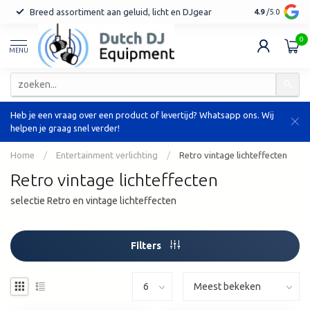
Breed assortiment aan geluid, licht en DJgear
Tot 7 jaar ga
4.9
/5.0
0
MENU
Heb je een vraag over een product of levertijd? Whatsapp ons. Wij
helpen je graag snel verder!
Home
/
Entertainment verlichting
/
Retro vintage lichteffecten
Retro vintage lichteffecten
selectie Retro en vintage lichteffecten
Filters