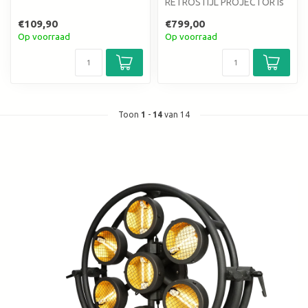
RETROSTIJL PROJECTOR is
de perfecte blikvanger voor
€109,90
€799,00
talloze ...
Op voorraad
Op voorraad
Toon
1
-
14
van 14