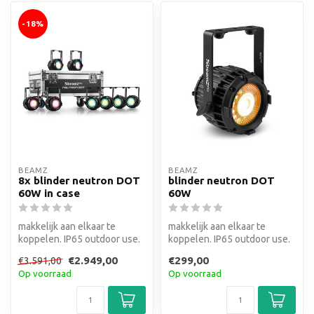
-18%
BEAMZ
BEAMZ
8x blinder neutron DOT
blinder neutron DOT
60W in case
60W
makkelijk aan elkaar te
makkelijk aan elkaar te
koppelen. IP65 outdoor use.
koppelen. IP65 outdoor use.
Complete set van 8
€2.949,00
€299,00
€3.591,00
Neutron...
Op voorraad
Op voorraad