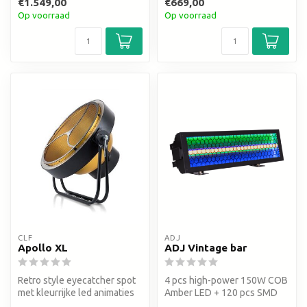
€1.549,00
€669,00
Op voorraad
Op voorraad
CLF
ADJ
Apollo XL
ADJ Vintage bar
Retro style eyecatcher spot
4 pcs high-power 150W COB
met kleurrijke led animaties
Amber LED + 120 pcs SMD
5050 RGBL LEDs (0.8W each)