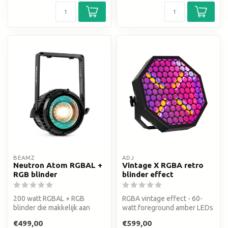
BEAMZ
ADJ
Neutron Atom RGBAL +
Vintage X RGBA retro
RGB blinder
blinder effect
200 watt RGBAL + RGB
RGBA vintage effect - 60-
blinder die makkelijk aan
watt foreground amber LEDs
elkaar te linken is
(2000K) + 64 vibrant 3-watt ...
€499,00
€599,00