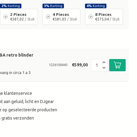
2%
Korting
3%
Korting
4%
Korting
2 Pieces
4 Pieces
8 Pieces
€587,02
/ Stuk
€581,03
/ Stuk
€575,04
/ Stuk
BA retro blinder
€599,00
1226100440
ang in circa 1 a 3
e klantenservice
t aan geluid, licht en DJgear
tie op geselecteerde producten
 gratis verzonden