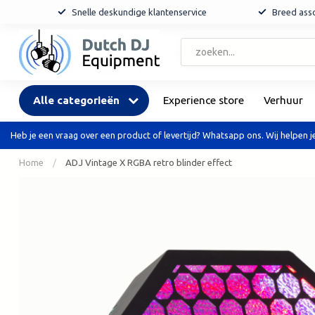
Snelle deskundige klantenservice
Breed asso
Alle categorieën
Experience store
Verhuur
Heb je een vraag over een product of levertijd? Whatsapp ons. Wij helpen je
Home
/
ADJ Vintage X RGBA retro blinder effect