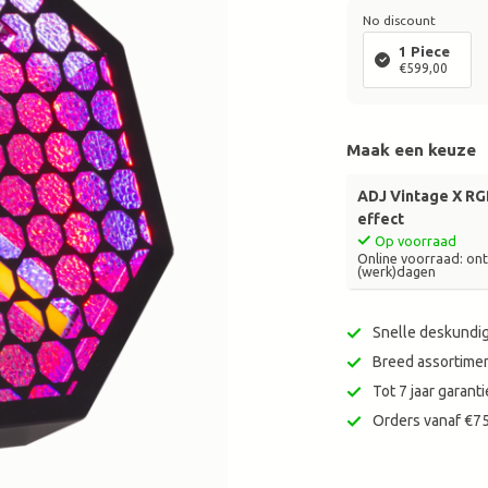
zoekresultaat
No discount
te
1 Piece
gaan.
€599,00
Als
u
met
Maak een keuze
aanraaktoetsen
werkt,
ADJ Vintage X RG
kunt
effect
u
Op voorraad
touch-
Online voorraad: ontv
en
(werk)dagen
swipetekens
gebruiken.
Snelle deskundig
Breed assortimen
Tot 7 jaar garan
Orders vanaf €75