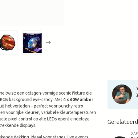
ne twist: een octagon-vormige scenic fixture die 
 RGB background eye-candy. Met 
4 x 60W amber 
it het verleden – perfect voor punchy retro 
en voor rijke kleuren, variabele kleurtemperaturen 
uele pixel control op alle LEDs opent eindeloze 
Gerelateer
 trekkende displays.
DAP
tekende dekking, ideaal voor stages, live events, 