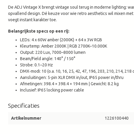
De ADJ Vintage X brengt vintage soul terug in moderne lighting: war
opvallend design. Dé keuze voor wie retro aesthetics wil mixen met hig
voegt instant karakter toe.
Belangrijkste specs op een rij:
LEDs: 4 x 60W amber (2000K) + 64 x 3W RGB
Kleurtemp: Amber 2000K | RGB 2700K–10.000K
Output: 220 Lux, 7000–8000 lumen
Beam/Field angle: 140° / 150°
Strobe: 0.1–20 Hz
DMX-modi: 10 (o.a. 10, 16, 25, 42, 47, 196, 203, 210, 214, 218
Aansluitingen: 5-pin XLR DMX in/out, IP65 power in/thru
Afmetingen: 398.4 × 398.4 × 194 mm | Gewicht: 8.2 kg
Inclusief: IP65 locking power cable
Specificaties
Artikelnummer
1226100440