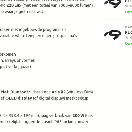
FL
ond 
220 Lux
 (met een totaal van 7000–8000 lumen), 
ip waar je geen ruis wilt.
Op 
DAP
-pulsen met ingebouwde programma's
FL
, variable white temp en eigen programma's
Op 
voorkomen
, arrays of vormen
art verkrijgbaar)
 Net
, 
Bluetooth
, draadloos 
Aria X2
 (wireless DMX 
ef 
OLED display
 (of digital display) maakt setup 
.4 × 398.4 × 194 mm), laag verbruik van 
200 W
 (link 
emakkelijk te riggen. Inclusief IP65 locking power 