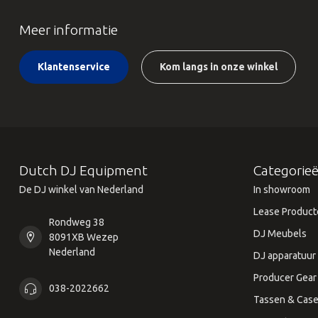
Meer informatie
Klantenservice
Kom langs in onze winkel
Dutch DJ Equipment
Categorie
De DJ winkel van Nederland
In showroom
Lease Product
Rondweg 38
DJ Meubels
8091XB Wezep
Nederland
DJ apparatuur
Producer Gear
038-2022662
Tassen & Cas