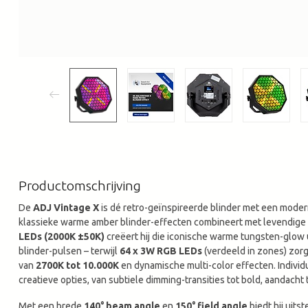
Productomschrijving
De 
ADJ Vintage X
 is dé retro-geïnspireerde blinder met een moder
klassieke warme amber blinder-effecten combineert met levendige
LEDs (2000K ±50K)
 creëert hij die iconische warme tungsten-glow u
blinder-pulsen – terwijl 
64 x 3W RGB LEDs
 (verdeeld in zones) zorg
van 
2700K tot 10.000K
 en dynamische multi-color effecten. Individ
creatieve opties, van subtiele dimming-transities tot bold, aandacht
Met een brede 
140° beam angle
 en 
150° field angle
 biedt hij uits