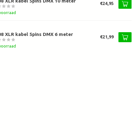
08 XLR kabel 5pins DMX 10 meter
€24,95
voorraad
08 XLR kabel 5pins DMX 6 meter
€21,99
voorraad