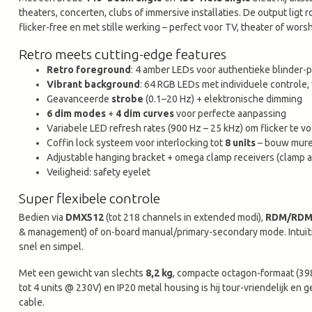
theaters, concerten, clubs of immersive installaties. De output ligt r
flicker-free en met stille werking – perfect voor TV, theater of worsh
Retro meets cutting-edge features
Retro foreground
: 4 amber LEDs voor authentieke blinder
Vibrant background
: 64 RGB LEDs met individuele controle
Geavanceerde
strobe
(0.1–20 Hz) + elektronische dimming
6 dim modes
+
4 dim curves
voor perfecte aanpassing
Variabele LED refresh rates (900 Hz – 25 kHz) om flicker te 
Coffin lock systeem voor interlocking tot
8 units
– bouw muren
Adjustable hanging bracket + omega clamp receivers (clamp ap
Veiligheid: safety eyelet
Super flexibele controle
Bedien via 
DMX512
 (tot 218 channels in extended modi), 
RDM/RDM
& management) of on-board manual/primary-secondary mode. Intuïti
snel en simpel.
Met een gewicht van slechts 
8,2 kg
, compacte octagon-formaat (398
tot 4 units @ 230V) en IP20 metal housing is hij tour-vriendelijk en g
cable.