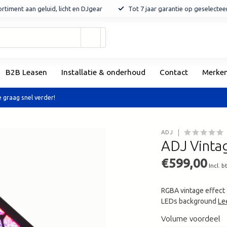
rtiment aan geluid, licht en DJgear
Tot 7 jaar garantie op geselecte
Gebruik
de
pijltjes
op
B2B Leasen
Installatie & onderhoud
Contact
Merke
en
neer
om
 graag snel verder!
een
beschikbaar
resultaat
ADJ
te
ADJ Vintag
selecteren.
Druk
€599,00
Incl. b
op
Enter
RGBA vintage effect 
om
LEDs background
Le
naar
het
Volume voordeel
geselecteerde