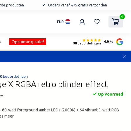
erde producten
Orders vanaf €75 gratis verzonden
0
EUR
n
Opruiming sale!
4.9
/5
98
beoordelingen
0 beoordelingen
e X RGBA retro blinder effect
Op voorraad
tw
- 60-watt foreground amber LEDs (2000K) + 64 vibrant 3-watt RGB
es meer
.