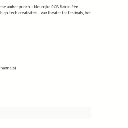
me amber punch + kleurrijke RGB flair in één 
h-tech creativiteit – van theater tot festivals, het 
 channels)