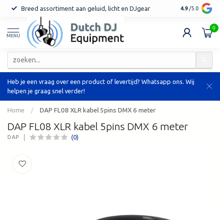
Breed assortiment aan geluid, licht en DJgear
Tot 7 jaar ga
4.9
/5.0
0
MENU
Heb je een vraag over een product of levertijd? Whatsapp ons. Wij
helpen je graag snel verder!
Home
/
DAP FL08 XLR kabel 5pins DMX 6 meter
DAP FL08 XLR kabel 5pins DMX 6 meter
(0)
DAP