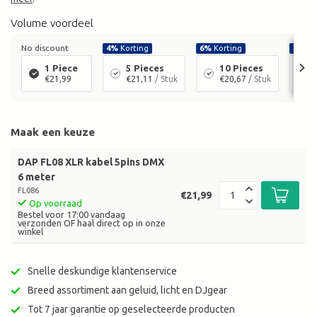
Volume voordeel
No discount
4%
Korting
6%
Korting
8%
Ko
1 Piece
5 Pieces
10 Pieces
€21,99
€21,11
/ Stuk
€20,67
/ Stuk
Maak een keuze
DAP FL08 XLR kabel 5pins DMX
6 meter
FL086
€21,99
Op voorraad
Bestel voor 17:00 vandaag
verzonden OF haal direct op in onze
winkel
Snelle deskundige klantenservice
Breed assortiment aan geluid, licht en DJgear
Tot 7 jaar garantie op geselecteerde producten