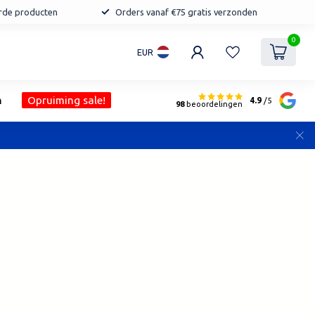
erde producten
Orders vanaf €75 gratis verzonden
0
EUR
n
Opruiming sale!
4.9
/5
98
beoordelingen