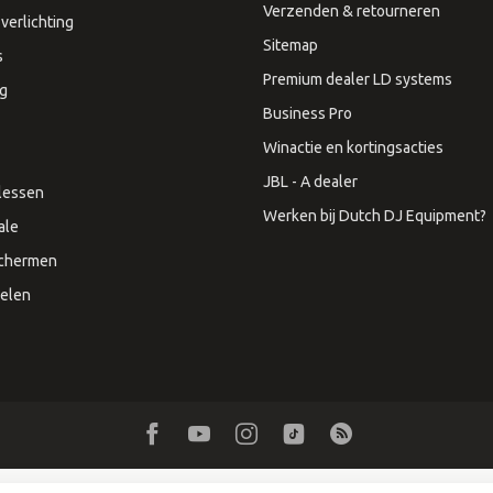
Verzenden & retourneren
verlichting
Sitemap
s
Premium dealer LD systems
ng
Business Pro
Winactie en kortingsacties
JBL - A dealer
lessen
Werken bij Dutch DJ Equipment?
ale
Schermen
elen