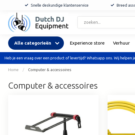
Snelle deskundige klantenservice
Breed asso
Alle categorieën
Experience store
Verhuur
Heb je een vraag over een product of levertijd? Whatsapp ons. Wij helpen je
Home
/
Computer & accessoires
Computer & accessoires