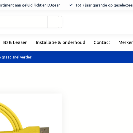
rtiment aan geluid, licht en DJgear
Tot 7 jaar garantie op geselecte
Gebruik
de
pijltjes
op
B2B Leasen
Installatie & onderhoud
Contact
Merke
en
neer
om
 graag snel verder!
een
beschikbaar
resultaat
te
selecteren.
Druk
op
Enter
om
naar
het
geselecteerde