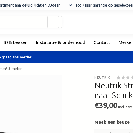
rtiment aan geluid, licht en DJgear
Tot 7 jaar garantie op geselecte
Gebruik
de
pijltjes
op
B2B Leasen
Installatie & onderhoud
Contact
Merke
en
neer
om
 graag snel verder!
een
beschikbaar
 mm² 3 meter
resultaat
NEUTRIK
te
Neutrik 
selecteren.
naar Schu
Druk
op
€39,00
Enter
Incl. btw
om
naar
Maak een keuze
het
geselecteerde