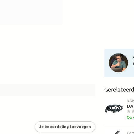
Gerelateer
DAP
DAP
Op 
Je beoordeling toevoegen
CA