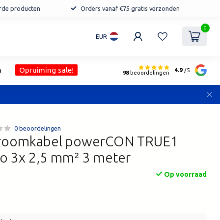
erde producten
Orders vanaf €75 gratis verzonden
0
EUR
n
Opruiming sale!
4.9
/5
98
beoordelingen
0 beoordelingen
Stroomkabel powerCON TRUE1
ko 3x 2,5 mm² 3 meter
Op voorraad