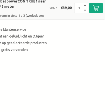
abel powerCON TRUE1 naar
² 3 meter
€39,00
90377
vang in circa 1 a 3 (werk)dagen
e klantenservice
t aan geluid, licht en DJgear
tie op geselecteerde producten
 gratis verzonden