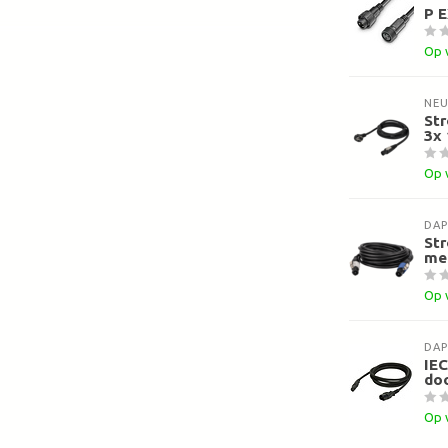
P E
Op 
NEU
St
3x 
Op 
DAP
St
me
Op 
DAP
IEC
do
Op 