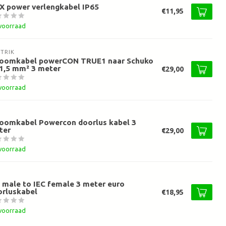
X power verlengkabel IP65
€11,95
voorraad
TRIK
roomkabel powerCON TRUE1 naar Schuko
1,5 mm² 3 meter
€29,00
voorraad
roomkabel Powercon doorlus kabel 3
ter
€29,00
voorraad
 male to IEC female 3 meter euro
orluskabel
€18,95
voorraad