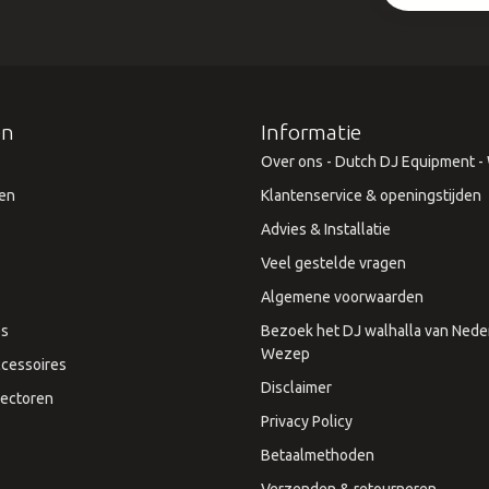
ën
Informatie
Over ons - Dutch DJ Equipment - W
en
Klantenservice & openingstijden
Advies & Installatie
Veel gestelde vragen
Algemene voorwaarden
es
Bezoek het DJ walhalla van Neder
Wezep
cessoires
Disclaimer
ectoren
Privacy Policy
Betaalmethoden
Verzenden & retourneren