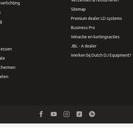
verlichting
Sitemap
s
Premium dealer LD systems
ng
Business Pro
Winactie en kortingsacties
JBL - A dealer
lessen
Werken bij Dutch DJ Equipment?
ale
Schermen
elen