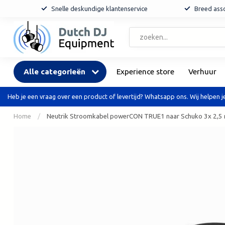
Snelle deskundige klantenservice
Breed asso
Alle categorieën
Experience store
Verhuur
Heb je een vraag over een product of levertijd? Whatsapp ons. Wij helpen je
Home
/
Neutrik Stroomkabel powerCON TRUE1 naar Schuko 3x 2,5