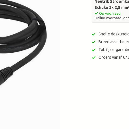
Neutrik Stroomk
zoekresultaat
Schuko 3x 2,5 mm
te
Op voorraad
gaan.
Online voorraad: ont
Als
u
Snelle deskundig
met
aanraaktoetsen
Breed assortimen
werkt,
Tot 7 jaar garan
kunt
Orders vanaf €75
u
touch-
en
swipetekens
gebruiken.