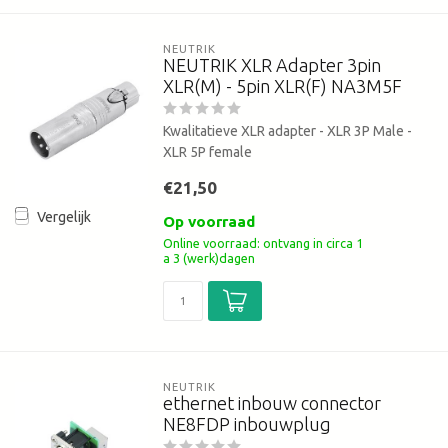
NEUTRIK
NEUTRIK XLR Adapter 3pin
XLR(M) - 5pin XLR(F) NA3M5F
Kwalitatieve XLR adapter - XLR 3P Male -
XLR 5P female
€21,50
Vergelijk
Op voorraad
Online voorraad: ontvang in circa 1
a 3 (werk)dagen
NEUTRIK
ethernet inbouw connector
NE8FDP inbouwplug