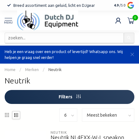
Breed assortiment aan geluid, licht en DJgear
Tot 7 jaar ga
4.9
/5.0
0
MENU
Heb je een vraag over een product of levertijd? Whatsapp ons. Wij
helpen je graag snel verder!
Home
/
Merken
/
Neutrik
Neutrik
Filters
NEUTRIK
Neutrik NL4FXX-W-L speakon