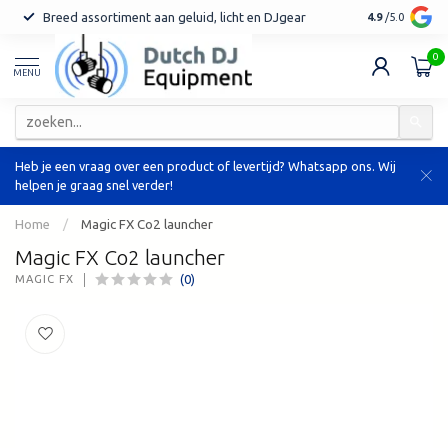
Breed assortiment aan geluid, licht en DJgear
Tot 7 jaar ga
4.9
/5.0
0
MENU
Heb je een vraag over een product of levertijd? Whatsapp ons. Wij
helpen je graag snel verder!
Home
/
Magic FX Co2 launcher
Magic FX Co2 launcher
(0)
MAGIC FX