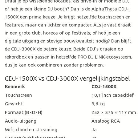
Draai je op wisselende locaties, als drive-in of mobiele DJ,
of heb je een kleine DJ booth? Dan is de
AlphaTheta CDJ-
1500X
een prima keuze. Je krijgt hetzelfde touchscreen en
features, maar dan lichter en compacter. ALs je vast draait
in een grote club, horeca of op festivals, of heb je een
digitale uitgang en stevige bouwkwaliteit nodig? Dan blijft
de
CDJ-3000X
de betere keuze. Beide CDJ's draaien op
rekordbox en passen in hetzelfde PRO DJ LINK-ecosysteem,
dus je kan ook combineren zonder problemen.
CDJ-1500X vs CDJ-3000X vergelijkingstabel
Kenmerk
CDJ-1500X
Touchscreen
10,1 inch capacitief
Gewicht
3,6 kg
Formaat (B×D×H)
252 × 375 × 117 mm
Audio-uitgang
Analoog RCA
Wifi, cloud en streaming
Ja