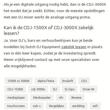
Als je een digitale uitgang nodig hebt, dan is de CDJ-3000X
het model dat je zoekt. Echter, voor de meeste opstellingen
met een DJ mixer werkt de analoge uitgang prima.
Kan ik de CDJ-1500X of CDJ-3000X zakelijk
leasen?
Ja. Voor DJ's, bars en verhuurbedrijven kun je beide
modellen bij Dutch DJ Equipment
zakelijk leasen
in plaats
van in één keer kopen, zodat je de investering spreidt.
Neem vrijblijvend contact op met onze specialisten over
alle mogelijkheden.
1500X vs 3000X
AlphaTheta
bruiloft
CDJ
CDJ-1500X
cdj-3000x
DJ
DJ tips
Drive-IN
mediaplayer
Mediaspeler
nfc
Review
touchscreen
usb-c
Vergelijken
wedding
wifi