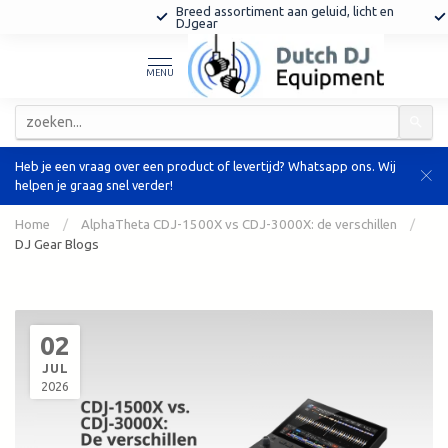
Breed assortiment aan geluid, licht en
 klantenservice
DJgear
MENU
Heb je een vraag over een product of levertijd? Whatsapp ons. Wij
helpen je graag snel verder!
Home
/
AlphaTheta CDJ-1500X vs CDJ-3000X: de verschillen
/
DJ Gear Blogs
02
JUL
2026