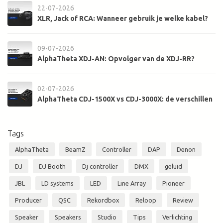
22-07-2026
XLR, Jack of RCA: Wanneer gebruik je welke kabel?
09-07-2026
AlphaTheta XDJ-AN: Opvolger van de XDJ-RR?
02-07-2026
AlphaTheta CDJ-1500X vs CDJ-3000X: de verschillen
Tags
AlphaTheta
BeamZ
Controller
DAP
Denon
DJ
DJ Booth
Dj controller
DMX
geluid
JBL
LD systems
LED
Line Array
Pioneer
Producer
QSC
Rekordbox
Reloop
Review
Speaker
Speakers
Studio
Tips
Verlichting