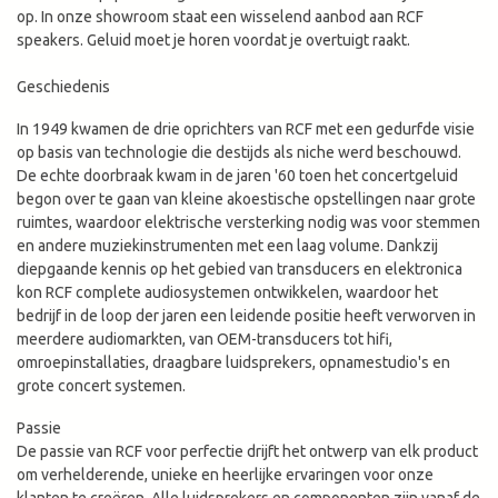
op. In onze showroom staat een wisselend aanbod aan RCF
speakers. Geluid moet je horen voordat je overtuigt raakt.
Geschiedenis
In 1949 kwamen de drie oprichters van RCF met een gedurfde visie
op basis van technologie die destijds als niche werd beschouwd.
De echte doorbraak kwam in de jaren '60 toen het concertgeluid
begon over te gaan van kleine akoestische opstellingen naar grote
ruimtes, waardoor elektrische versterking nodig was voor stemmen
en andere muziekinstrumenten met een laag volume. Dankzij
diepgaande kennis op het gebied van transducers en elektronica
kon RCF complete audiosystemen ontwikkelen, waardoor het
bedrijf in de loop der jaren een leidende positie heeft verworven in
meerdere audiomarkten, van OEM-transducers tot hifi,
omroepinstallaties, draagbare luidsprekers, opnamestudio's en
grote concert systemen.
Passie
De passie van RCF voor perfectie drijft het ontwerp van elk product
om verhelderende, unieke en heerlijke ervaringen voor onze
klanten te creëren. Alle luidsprekers en componenten zijn vanaf de