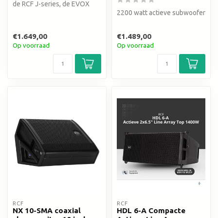
de RCF J-series, de EVOX
J11. Met 3500W, 12 mid-
2200 watt actieve subwoofer
driver...
€1.649,00
€1.489,00
Op voorraad
Op voorraad
RCF
RCF
NX 10-SMA coaxial
HDL 6-A Compacte