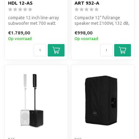
HDL 12-AS
ART 932-A
compate 12 inch line-array
Compacte 12" fullrange
subwoofer met 700 watt
speaker met 2100W, 132 dB,
RMS 40 Hz tot 120 Hz
True Resistive Waveguide,
€1.789,00
€998,00
FiRP...
Op voorraad
Op voorraad