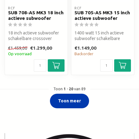
RCF
RCF
SUB 708-AS MK3 18 inch
SUB 705-AS MK3 15 inch
actieve subwoofer
actieve subwoofer
18 inch actieve subwoofer
1400 watt 15 inch actieve
schakelbare crossover
subwoofer schakelbare
Polariteit Bass Motion
crossover Polariteit Bass
€1.299,00
€1.149,00
€1.459,00
Control
Motion...
Op voorraad
Backorder
Toon
1
-
20
van 89
Toon meer