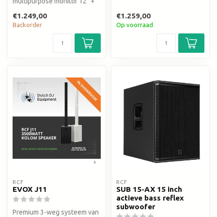
multipurpose monitor 12" +
1.75" v.c., 2.100 Wpeak
€1.249,00
€1.259,00
Backorder
Op voorraad
RCF
RCF
EVOX J11
SUB 15-AX 15 inch
actieve bass reflex
subwoofer
Premium 3-weg systeem van