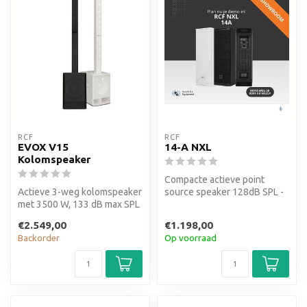
RCF
RCF
EVOX V15
14-A NXL
Kolomspeaker
Compacte actieve point
Actieve 3-weg kolomspeaker
source speaker 128dB SPL -
met 3500 W, 133 dB max SPL
2100 watt bi-amp uit de NXL-
en een 15-inch woofer. Kra...
s...
€2.549,00
€1.198,00
Backorder
Op voorraad