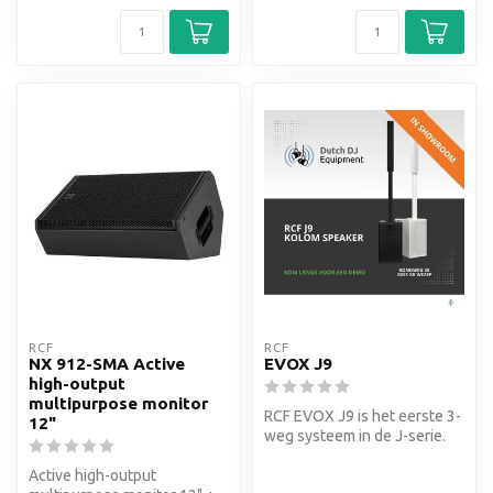
RCF
RCF
NX 912-SMA Active
EVOX J9
high-output
multipurpose monitor
RCF EVOX J9 is het eerste 3-
12"
weg systeem in de J-serie.
2100W Peak, 130 dB SPL en...
Active high-output