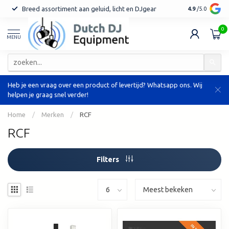
r
Tot 7 jaar garantie op geselecteerde producten
Orders van
4.9
/5.0
0
MENU
Heb je een vraag over een product of levertijd? Whatsapp ons. Wij
helpen je graag snel verder!
Home
/
Merken
/
RCF
RCF
Filters