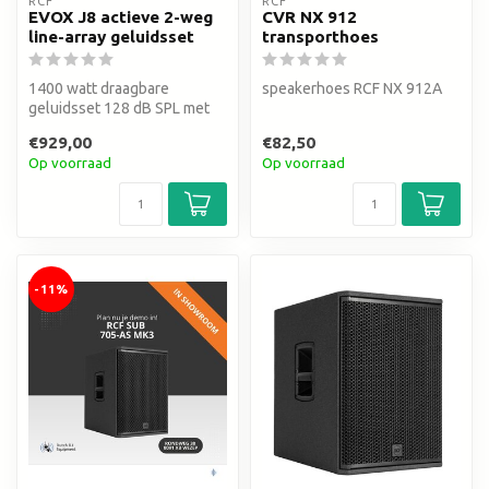
RCF
RCF
EVOX J8 actieve 2-weg
CVR NX 912
line-array geluidsset
transporthoes
1400 watt draagbare
speakerhoes RCF NX 912A
geluidsset 128 dB SPL met
DSP 12 inch subwoofer 8 x 2"
€929,00
€82,50
ultra...
Op voorraad
Op voorraad
-11%