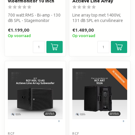
vloermonitor 10 inch
Actieve Line Array
700 watt RMS - Bi-amp - 130
Line array top met 1400W,
dB SPL - Stagemonitor
131 dB SPL en curvilineaire
technologie. Perfect voor ...
€1.199,00
€1.489,00
Op voorraad
Op voorraad
RCF
RCF