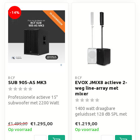
-14%
RCF
RCF
SUB 905-AS MK3
EVOX JMIX8 actieve 2-
weg line-array met
mixer
Professionele actieve 15"
subwoofer met 2200 Watt
vermogen en diepe bass
1400 watt draagbare
technol...
geluidsset 128 dB SPL met
DSP 12 inch subwoofer 8 x 2"
€1.295,00
€1.219,00
€1.499,00
ultra...
Op voorraad
Op voorraad