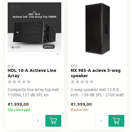
RCF
RCF
HDL 10-A Actieve Line
NX 985-A acieve 3-weg
Array
speaker
Compacte line array top met
3-weg speaker met 15 & 8
1100W, 137 dB SPL en
inch - 138 dB SPL - 2100 watt
curvilineaire array. Geschikt
B-amp
€1.898,00
€1.999,00
v...
Op voorraad
Backorder