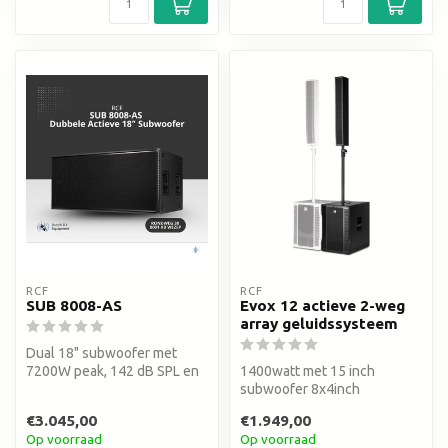
RCF
RCF
SUB 8008-AS
Evox 12 actieve 2-weg
array geluidssysteem
Dual 18" subwoofer met
7200W peak, 142 dB SPL en
1400watt met 15 inch
RDNet-bediening. Voor tours,
subwoofer 8x4inch
fe...
neodymium full-range
€3.045,00
€1.949,00
woofer 130 dB SPL me...
Op voorraad
Op voorraad