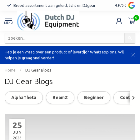
Breed assortiment aan geluid, licht en DJgear
Tot 7 jaar ga
4.9
/5.0
0
MENU
Heb je een vraag over een product of levertijd? Whatsapp ons. Wij
helpen je graag snel verder!
Home
/
DJ Gear Blogs
DJ Gear Blogs
AlphaTheta
BeamZ
Beginner
Controlle
25
JUN
2026