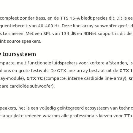
compleet zonder bass, en de TTS 15-A biedt precies dit. Dit is e
uentiebereik van 40-400 Hz. Deze line-array subwoofer geeft d
s te smeren. Met een SPL van 134 dB en RDNet support is dit de 
int source speakers.
y toursysteem
acte, multifunctionele luidsprekers voor kortere afstanden, i
dions en grote festivals. De GTX line-array bestaat uit de
GTX 1
ray-module),
GTX 7C
(compacte, interne cardioïde line-array),
G
bare cardioïde subwoofer).
speakers, het is een volledig geïntegreerd ecosysteem van techno
belangrijkste redenen waarom alle professionals kiezen voor TT+