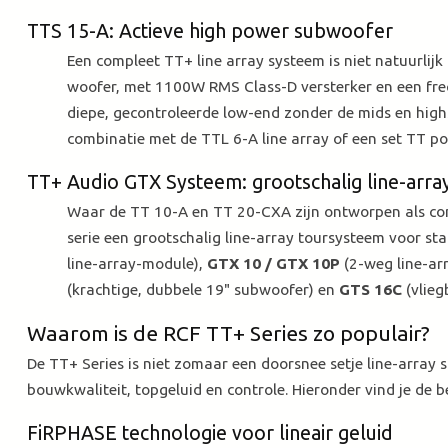
TTS 15-A: Actieve high power subwoofer
Een compleet TT+ line array systeem is niet natuurlijk 
woofer, met 1100W RMS Class-D versterker en een freq
diepe, gecontroleerde low-end zonder de mids en high
combinatie met de TTL 6-A line array of een set TT po
TT+ Audio GTX Systeem: grootschalig line-arra
Waar de TT 10-A en TT 20-CXA zijn ontworpen als comp
serie een grootschalig line-array toursysteem voor sta
line-array-module),
GTX 10 / GTX 10P
(2-weg line-ar
(krachtige, dubbele 19" subwoofer) en
GTS 16C
(vlieg
Waarom is de RCF TT+ Series zo populair?
De TT+ Series is niet zomaar een doorsnee setje line-array 
bouwkwaliteit, topgeluid en controle. Hieronder vind je de 
FiRPHASE technologie voor lineair geluid