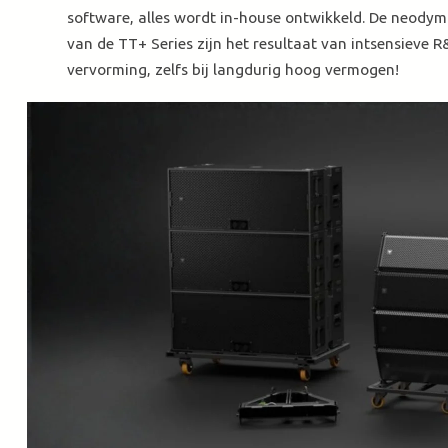
software, alles wordt in-house ontwikkeld. De neodym
van de TT+ Series zijn het resultaat van intsensieve 
vervorming, zelfs bij langdurig hoog vermogen!