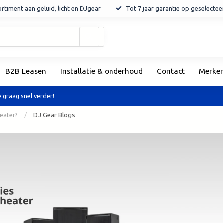
rtiment aan geluid, licht en DJgear
Tot 7 jaar garantie op geselecte
Gebruik
de
pijltjes
op
B2B Leasen
Installatie & onderhoud
Contact
Merke
en
neer
om
 graag snel verder!
een
beschikbaar
eater?
/
DJ Gear Blogs
resultaat
te
selecteren.
Druk
op
Enter
om
naar
het
geselecteerde