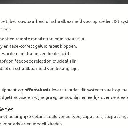
teit, betrouwbaarheid of schaalbaarheid voorop stellen. Dit sys
tings:
yment en remote monitoring onmisbaar zijn.
ity en fase-correct geluid moet kloppen.
 worden met balans en helderheid.
ofoon feedback rejection cruciaal zijn.
ntrol en schaalbaarheid van belang zijn.
quipment op
offertebasis
levert. Omdat dit systeem vaak op ma
get) adviseren wij je graag persoonlijk en eerlijk over de ideal
Series
met belangrijke details zoals venue type, capaciteit, toepassing
p voor advies en mogelijkheden.