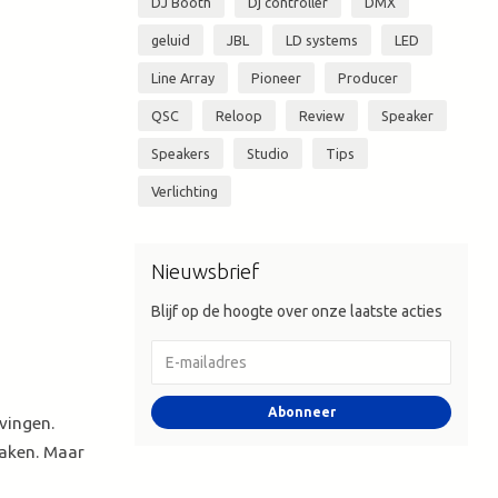
DJ Booth
Dj controller
DMX
geluid
JBL
LD systems
LED
Line Array
Pioneer
Producer
QSC
Reloop
Review
Speaker
Speakers
Studio
Tips
Verlichting
Nieuwsbrief
Blijf op de hoogte over onze laatste acties
Abonneer
vingen.
maken. Maar