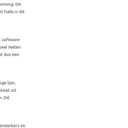
orming. Dit
 halls is dit
t software
dueel meten
it dus een
ge lijm,
taat uit
. Dit
ersterkers en