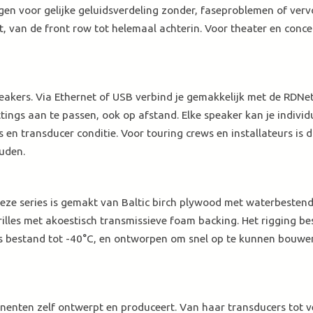
gen voor gelijke geluidsverdeling zonder, faseproblemen of verv
, van de front row tot helemaal achterin. Voor theater en concert
peakers. Via Ethernet of USB verbind je gemakkelijk met de RDNe
ettings aan te passen, ook op afstand. Elke speaker kan je indivi
en transducer conditie. Voor touring crews en installateurs is d
uden.
ze series is gemakt van Baltic birch plywood met waterbestendi
lles met akoestisch transmissieve foam backing. Het rigging bes
is bestand tot -40°C, en ontworpen om snel op te kunnen bouwen
nenten zelf ontwerpt en produceert. Van haar transducers tot v