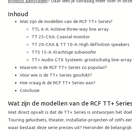
product aanvragen
? Daar lees je vandaag meer over in onze
Inhoud
Wat zijn de modellen van de RCF TT+ Series?
TTL 6-A: Actieve three-way line array
TT 25-CXA: Coaxial monitor
TT 20-CXA & TT 10-A: High definition speakers
TTS 15-A: Krachtige subwoofer
TT+ Audio GTX Systeem: grootschalig line-arra
Waarom is de RCF TT+ Series zo populair?
Voor wie is de TT+ Series geschikt?
Hoe vraag ik de RCF TT+ Series aan?
Conclusie
Wat zijn de modellen van de RCF TT+ Serie
Wat direct opvalt is dat de TT+ Series is ontworpen het doe
Touring geluidsets, theater, installatie-projecten of zelfs
waar bestaat deze serie precies uit? Hieronder de belangrijk