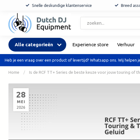
Snelle deskundige klantenservice
Breed asso
Alle categorieën
Experience store
Verhuur
Heb je een vraag over een product of levertijd? Whatsapp ons. Wij helpen je
Home
/
Is de RCF TT+ Series de beste keuze voor jouw touring of th
28
MEI
2026