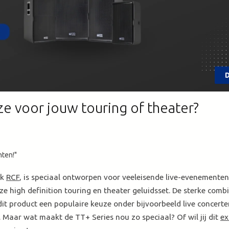
zoekresultaat
te
gaan.
Als
u
met
aanraaktoetsen
D
werkt,
kunt
ze voor jouw touring of theater?
u
touch-
en
swipetekens
gebruiken.
nten!"
rk
RCF
, is speciaal ontworpen voor veeleisende live-evenementen
ze high definition touring en theater geluidsset. De sterke comb
it product een populaire keuze onder bijvoorbeeld live concerte
 Maar wat maakt de TT+ Series nou zo speciaal? Of wil jij dit
ex