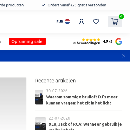
erde producten
Orders vanaf €75 gratis verzonden
0
EUR
n
Opruiming sale!
4.9
/5
98
beoordelingen
Recente artikelen
30-07-2026
Waarom sommige bruiloft DJ's meer
kunnen vragen: het zit in het licht
22-07-2026
XLR, Jack of RCA: Wanneer gebruik je