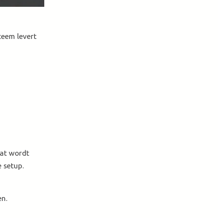
teem levert
at wordt
e setup.
en.