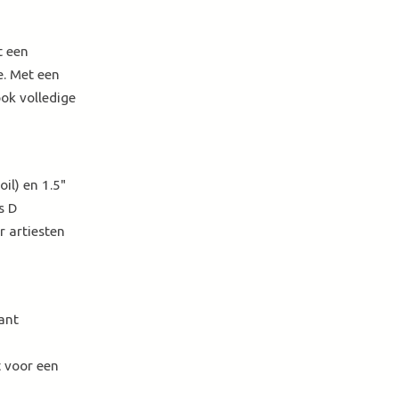
t een
e. Met een
ok volledige
il) en 1.5"
s D
r artiesten
ant
t voor een