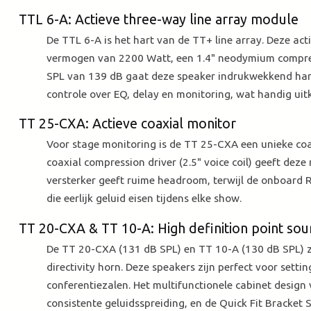
TTL 6-A: Actieve three-way line array module
De TTL 6-A is het hart van de TT+ line array. Deze ac
vermogen van 2200 Watt, een 1.4" neodymium compress
SPL van 139 dB gaat deze speaker indrukwekkend hard
controle over EQ, delay en monitoring, wat handig uit
TT 25-CXA: Actieve coaxial monitor
Voor stage monitoring is de TT 25-CXA een unieke coax
coaxial compression driver (2.5" voice coil) geeft deze
versterker geeft ruime headroom, terwijl de onboard RD
die eerlijk geluid eisen tijdens elke show.
TT 20-CXA & TT 10-A: High definition point so
De TT 20-CXA (131 dB SPL) en TT 10-A (130 dB SPL) z
directivity horn. Deze speakers zijn perfect voor setti
conferentiezalen. Het multifunctionele cabinet desig
consistente geluidsspreiding, en de Quick Fit Bracket S