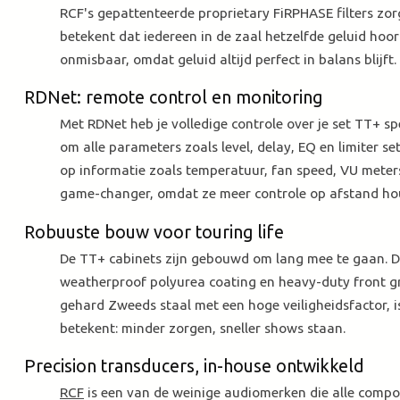
RCF's gepattenteerde proprietary FiRPHASE filters zor
betekent dat iedereen in de zaal hetzelfde geluid hoort
onmisbaar, omdat geluid altijd perfect in balans blijft.
RDNet: remote control en monitoring
Met RDNet heb je volledige controle over je set TT+ s
om alle parameters zoals level, delay, EQ en limiter s
op informatie zoals temperatuur, fan speed, VU meters 
game-changer, omdat ze meer controle op afstand ho
Robuuste bouw voor touring life
De TT+ cabinets zijn gebouwd om lang mee te gaan. De
weatherproof polyurea coating en heavy-duty front gri
gehard Zweeds staal met een hoge veiligheidsfactor, 
betekent: minder zorgen, sneller shows staan.
Precision transducers, in-house ontwikkeld
RCF
is een van de weinige audiomerken die alle compo