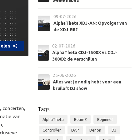
welke kabel?
09-07-2026
AlphaTheta XDJ-AN: Opvolger van
de XDJ-RR?
elen
02-07-2026
AlphaTheta CDJ-1500X vs CDJ-
3000X: de verschillen
25-06-2026
Alles wat je nodig hebt voor een
bruiloft DJ show
, concerten,
Tags
inatie van
AlphaTheta
BeamZ
Beginner
n,
Controller
DAP
Denon
DJ
clusieve