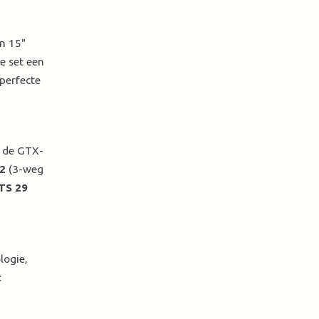
en 15"
e set een
perfecte
s de GTX-
2
(3-weg
TS 29
logie,
: