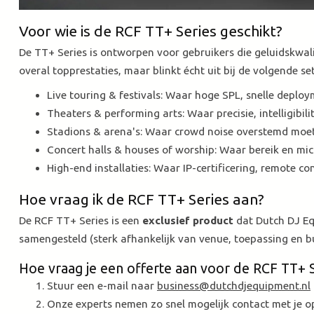
Voor wie is de RCF TT+ Series geschikt?
De TT+ Series is ontworpen voor gebruikers die geluidskwali
overal topprestaties, maar blinkt écht uit bij de volgende set
Live touring & festivals: Waar hoge SPL, snelle deplo
Theaters & performing arts: Waar precisie, intelligibil
Stadions & arena's: Waar crowd noise overstemd moet
Concert halls & houses of worship: Waar bereik en micr
High-end installaties: Waar IP-certificering, remote co
Hoe vraag ik de RCF TT+ Series aan?
De RCF TT+ Series is een
exclusief product
dat Dutch DJ E
samengesteld (sterk afhankelijk van venue, toepassing en bud
Hoe vraag je een offerte aan voor de RCF TT+ 
Stuur een e-mail naar
business@dutchdjequipment.nl
Onze experts nemen zo snel mogelijk contact met je o