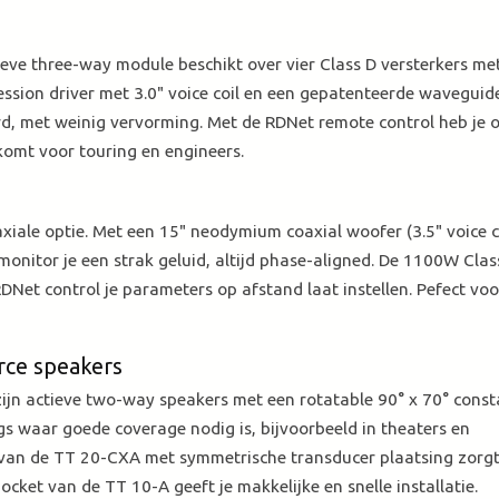
tieve three-way module beschikt over vier Class D versterkers me
ion driver met 3.0" voice coil en een gepatenteerde waveguid
, met weinig vervorming. Met de RDNet remote control heb je o
komt voor touring en engineers.
iale optie. Met een 15" neodymium coaxial woofer (3.5" voice co
 monitor je een strak geluid, altijd phase-aligned. De 1100W Clas
Net control je parameters op afstand laat instellen. Pefect voo
urce speakers
ijn actieve two-way speakers met een rotatable 90° x 70° const
ngs waar goede coverage nodig is, bijvoorbeeld in theaters en
n van de TT 20-CXA met symmetrische transducer plaatsing zorg
ocket van de TT 10-A geeft je makkelijke en snelle installatie.