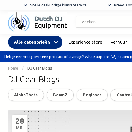
Snelle deskundige klantenservice
Breed asso
Alle categorieën
Experience store
Verhuur
Heb je een vraag over een product of levertijd? Whatsapp ons. Wij helpen je
Home
/
DJ Gear Blogs
DJ Gear Blogs
AlphaTheta
BeamZ
Beginner
Control
28
MEI