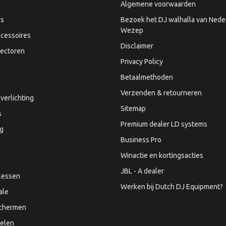
Algemene voorwaarden
es
Bezoek het DJ walhalla van Neder
Wezep
cessoires
Disclaimer
ectoren
Privacy Policy
Betaalmethoden
Verzenden & retourneren
verlichting
Sitemap
s
Premium dealer LD systems
ng
Business Pro
Winactie en kortingsacties
JBL - A dealer
lessen
Werken bij Dutch DJ Equipment?
ale
Schermen
elen