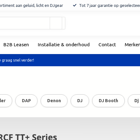
rtiment aan geluid, licht en DJgear
Tot 7 jaar garantie op geselecte
Gebruik
de
pijltjes
op
B2B Leasen
Installatie & onderhoud
Contact
Merke
en
neer
om
 graag snel verder!
een
beschikbaar
resultaat
te
selecteren.
Druk
ler
DAP
Denon
DJ
DJ Booth
Dj
op
Enter
om
naar
het
geselecteerde