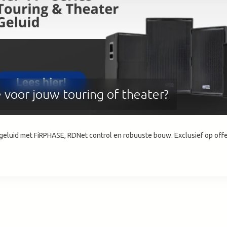
zoekresultaat
te
gaan.
Als
u
met
aanraaktoetsen
werkt,
 voor jouw touring of theater?
kunt
u
touch-
en
swipetekens
 geluid met FiRPHASE, RDNet control en robuuste bouw. Exclusief op offer
gebruiken.