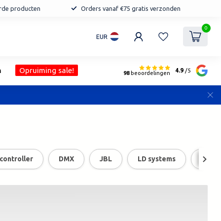
erde producten
Orders vanaf €75 gratis verzonden
0
EUR
n
Opruiming sale!
4.9
/5
98
beoordelingen
 controller
DMX
JBL
LD systems
LED