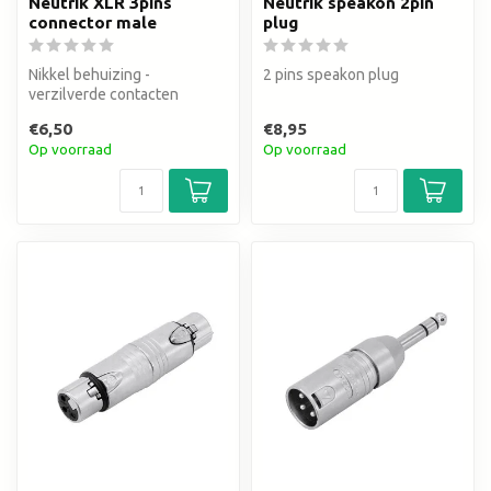
Neutrik XLR 3pins
Neutrik speakon 2pin
connector male
plug
Nikkel behuizing -
2 pins speakon plug
verzilverde contacten
€6,50
€8,95
Op voorraad
Op voorraad