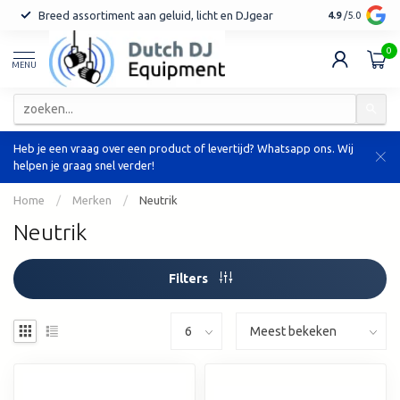
Breed assortiment aan geluid, licht en DJgear
Tot 7 jaar ga
4.9
/5.0
0
MENU
Heb je een vraag over een product of levertijd? Whatsapp ons. Wij
helpen je graag snel verder!
Home
/
Merken
/
Neutrik
Neutrik
Filters