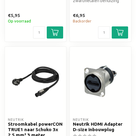
zwartmetalen behuizing
€5,95
€6,95
Op voorraad
Backorder
NEUTRIK
NEUTRIK
Stroomkabel powerCON
Neutrik HDMI Adapter
TRUE1 naar Schuko 3x
D-size inbouwplug
2,5 mm² 3 meter