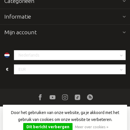
Categorieën
Informatie
Mijn account
€
Door het gebruiken van onze website, ga je akkoord met het
gebruik van cookies om onze website te verbeteren.
© Copyright 2026 Dutch DJ Equipment
- Powered by
Lightspeed
-
Lightspeed design
by
Dyvelopment
Dit bericht verbergen
Meer over cookies »