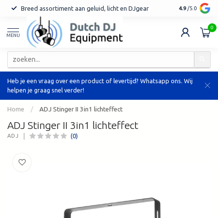
Breed assortiment aan geluid, licht en DJgear
Tot 7 jaar ga
4.9
/5.0
0
MENU
Heb je een vraag over een product of levertijd? Whatsapp ons. Wij
helpen je graag snel verder!
Home
/
ADJ Stinger II 3in1 lichteffect
ADJ Stinger II 3in1 lichteffect
(0)
ADJ