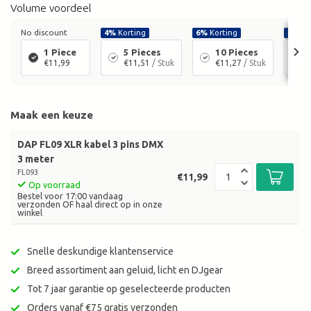
Volume voordeel
No discount
4%
Korting
6%
Korting
8%
Ko
1 Piece
5 Pieces
10 Pieces
€11,99
€11,51
/ Stuk
€11,27
/ Stuk
Maak een keuze
DAP FL09 XLR kabel 3 pins DMX
3 meter
FL093
€11,99
Op voorraad
Bestel voor 17:00 vandaag
verzonden OF haal direct op in onze
winkel
Snelle deskundige klantenservice
Breed assortiment aan geluid, licht en DJgear
Tot 7 jaar garantie op geselecteerde producten
Orders vanaf €75 gratis verzonden