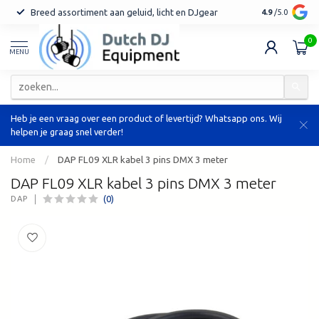
Breed assortiment aan geluid, licht en DJgear
Tot 7 jaar ga
4.9
/5.0
0
MENU
Heb je een vraag over een product of levertijd? Whatsapp ons. Wij
helpen je graag snel verder!
Home
/
DAP FL09 XLR kabel 3 pins DMX 3 meter
DAP FL09 XLR kabel 3 pins DMX 3 meter
(0)
DAP