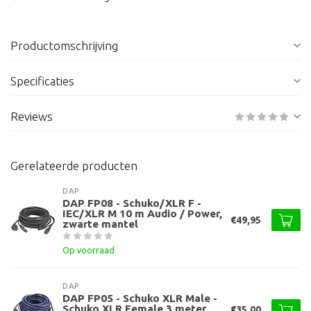
Productomschrijving
Specificaties
Reviews
Gerelateerde producten
DAP
DAP FP08 - Schuko/XLR F -
IEC/XLR M 10 m Audio / Power,
€49,95
zwarte mantel
Op voorraad
DAP
DAP FP05 - Schuko XLR Male -
Schuko XLR Female 3 meter
€35,00