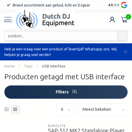
Breed assortiment aan geluid, licht en DJgear
Tot 7 jaar ga
4.9
/5.0
0
MENU
Heb je een vraag over een product of levertijd? Whatsapp ons. Wij
helpen je graag snel verder!
Home
/
Tags
/
USB interface
Producten getagd met USB interface
Filters
EUROLITE
SAP-512 MK2 Standalone Player