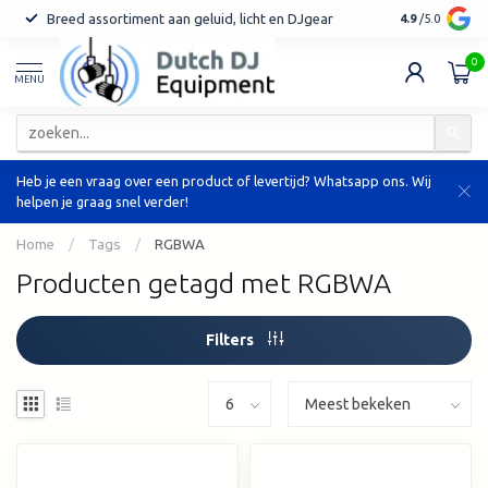
Breed assortiment aan geluid, licht en DJgear
Tot 7 jaar ga
4.9
/5.0
0
MENU
Heb je een vraag over een product of levertijd? Whatsapp ons. Wij
helpen je graag snel verder!
Home
/
Tags
/
RGBWA
Producten getagd met RGBWA
Filters