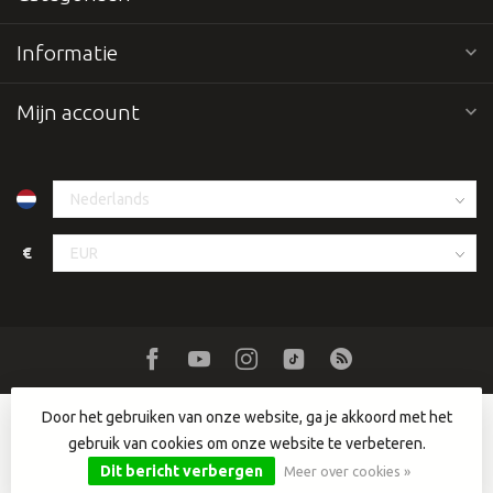
Informatie
Mijn account
€
Door het gebruiken van onze website, ga je akkoord met het
gebruik van cookies om onze website te verbeteren.
© Copyright 2026 Dutch DJ Equipment
- Powered by
Lightspeed
-
Lightspeed design
by
Dyvelopment
Dit bericht verbergen
Meer over cookies »