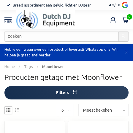
Breed assortiment aan geluid, licht en DJgear
Tot 7 jaar ga
4.9
/5.0
0
MENU
Heb je een vraag over een product of levertijd? Whatsapp ons. Wij
helpen je graag snel verder!
Home
/
Tags
/
Moonflower
Producten getagd met Moonflower
Filters