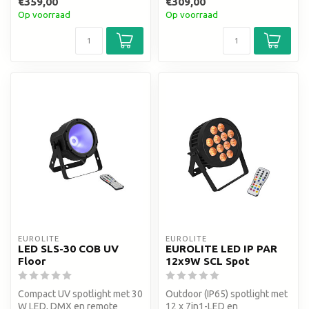
€359,00
€309,00
Op voorraad
Op voorraad
EUROLITE
EUROLITE
LED SLS-30 COB UV
EUROLITE LED IP PAR
Floor
12x9W SCL Spot
Compact UV spotlight met 30
Outdoor (IP65) spotlight met
W LED, DMX en remote
12 x 7in1-LED en