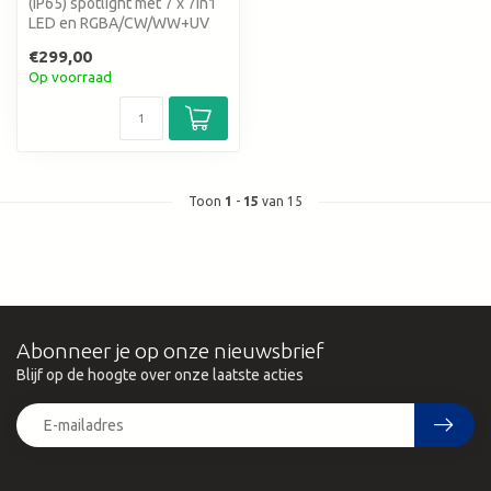
(IP65) spotlight met 7 x 7in1
LED en RGBA/CW/WW+UV
kleurenmix
€299,00
Op voorraad
Toon
1
-
15
van 15
Abonneer je op onze nieuwsbrief
Blijf op de hoogte over onze laatste acties