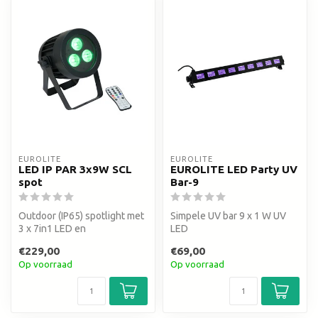
EUROLITE
EUROLITE
LED IP PAR 3x9W SCL
EUROLITE LED Party UV
spot
Bar-9
Outdoor (IP65) spotlight met
Simpele UV bar 9 x 1 W UV
3 x 7in1 LED en
LED
RGB/CW/WW/A/UV
€229,00
€69,00
kleurenmix
Op voorraad
Op voorraad