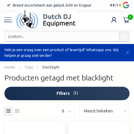
Breed assortiment aan geluid, licht en DJgear
Tot 7 jaar ga
4.9
/5.0
0
MENU
Heb je een vraag over een product of levertijd? Whatsapp ons. Wij
helpen je graag snel verder!
Home
/
Tags
/
blacklight
Producten getagd met blacklight
Filters