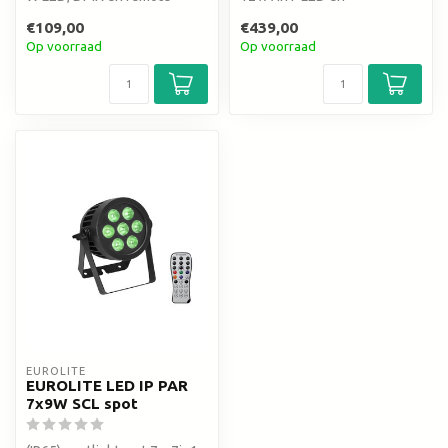
control
RGBA/CW/WW+UV
€109,00
€439,00
kleurenmix
Op voorraad
Op voorraad
EUROLITE
EUROLITE LED IP PAR
7x9W SCL spot