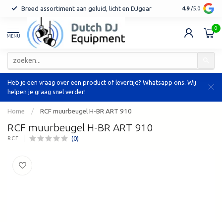
Breed assortiment aan geluid, licht en DJgear
Tot 7 jaar ga
4.9
/5.0
0
MENU
Heb je een vraag over een product of levertijd? Whatsapp ons. Wij
helpen je graag snel verder!
Home
/
RCF muurbeugel H-BR ART 910
RCF muurbeugel H-BR ART 910
(0)
RCF