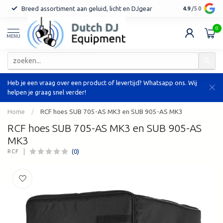
Breed assortiment aan geluid, licht en DJgear
Tot 7 jaar ga
4.9
/5.0
0
MENU
Heb je een vraag over een product of levertijd? Whatsapp ons. Wij
helpen je graag snel verder!
Home
/
RCF hoes SUB 705-AS MK3 en SUB 905-AS MK3
RCF hoes SUB 705-AS MK3 en SUB 905-AS
MK3
(0)
RCF