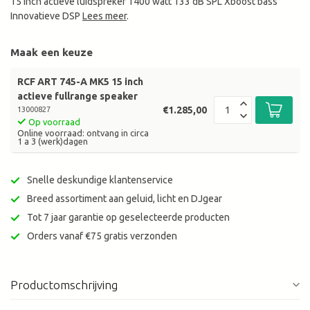
15 inch actieve luidspreker 1400 watt 133 dB SPL Xboost bass
Innovatieve DSP
Lees meer
.
Maak een keuze
RCF ART 745-A MK5 15 inch
actieve fullrange speaker
€1.285,00
13000827
Op voorraad
Online voorraad: ontvang in circa
1 a 3 (werk)dagen
Snelle deskundige klantenservice
Breed assortiment aan geluid, licht en DJgear
Tot 7 jaar garantie op geselecteerde producten
Orders vanaf €75 gratis verzonden
Productomschrijving