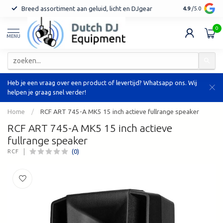
Breed assortiment aan geluid, licht en DJgear
Tot 7 jaar ga
4.9
/5.0
0
MENU
Heb je een vraag over een product of levertijd? Whatsapp ons. Wij
helpen je graag snel verder!
Home
/
RCF ART 745-A MK5 15 inch actieve fullrange speaker
RCF ART 745-A MK5 15 inch actieve
fullrange speaker
(0)
RCF