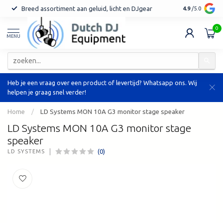
Breed assortiment aan geluid, licht en DJgear
Tot 7 jaar ga
4.9
/5.0
0
MENU
Heb je een vraag over een product of levertijd? Whatsapp ons. Wij
helpen je graag snel verder!
Home
/
LD Systems MON 10A G3 monitor stage speaker
LD Systems MON 10A G3 monitor stage
speaker
(0)
LD SYSTEMS