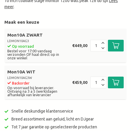
10 inch coaxiale stage monitor 1200 watt peak 126 db spl
Lees
meer
.
Maak een keuze
Mon10A ZWART
LDMON10AG3
€449,00
Op voorraad
Bestel voor 17:00 vandaag
verzonden OF haal direct op in
onze winkel
Mon10A WIT
LDMON10AG3W
€459,00
Backorder
Op voorraad bij leverancier.
Ontvang na 3 a 5 (werk)dagen
afhankelijk van leverancier
Snelle deskundige klantenservice
Breed assortiment aan geluid, licht en DJgear
Tot 7 jaar garantie op geselecteerde producten