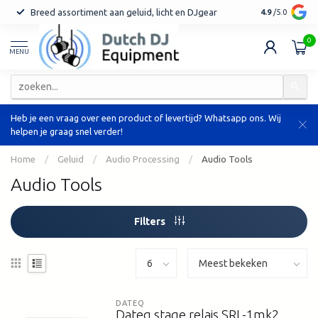
Breed assortiment aan geluid, licht en DJgear
Tot 7 jaar ga
4.9
/5.0
0
MENU
Heb je een vraag over een product of levertijd? Whatsapp ons. Wij
helpen je graag snel verder!
Home
/
Geluid
/
Audio Processing
/
Audio Tools
Audio Tools
Filters
DATEQ
Dateq stage relais SRL-1mk2