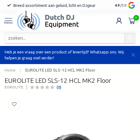
Breed assortiment aan geluid, licht en DJgear
Tot 7 jaar ga
4.9
/5.0
0
MENU
Heb je een vraag over een product of levertijd? Whatsapp ons. Wij
helpen je graag snel verder!
Home
/
EUROLITE LED SLS-12 HCL MK2 Floor
EUROLITE LED SLS-12 HCL MK2 Floor
(0)
EUROLITE