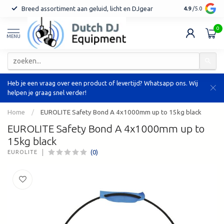
Breed assortiment aan geluid, licht en DJgear
Tot 7 jaar ga
4.9
/5.0
0
MENU
Heb je een vraag over een product of levertijd? Whatsapp ons. Wij
helpen je graag snel verder!
Home
/
EUROLITE Safety Bond A 4x1000mm up to 15kg black
EUROLITE Safety Bond A 4x1000mm up to
15kg black
(0)
EUROLITE