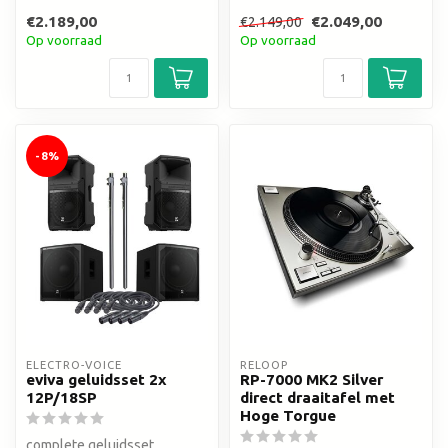
multiplex
€2.189,00
€2.049,00
€2.149,00
Op voorraad
Op voorraad
-8%
ELECTRO-VOICE
RELOOP
eviva geluidsset 2x
RP-7000 MK2 Silver
12P/18SP
direct draaitafel met
Hoge Torgue
complete geluidsset