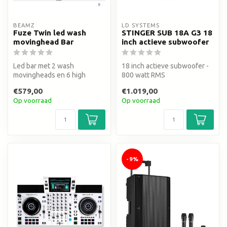
BEAMZ
LD SYSTEMS
Fuze Twin led wash
STINGER SUB 18A G3 18
movinghead Bar
inch actieve subwoofer
Led bar met 2 wash
18 inch actieve subwoofer -
movingheads en 6 high
800 watt RMS
power RGBW leds
€579,00
€1.019,00
Op voorraad
Op voorraad
-9%