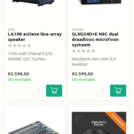
QSC
SHURE
LA108 actieve line-array
SLXD24D+E N8C dual
speaker
draadloos microfoon
systeem
1300 watt Onboard QSC
AWARE QSC SysNav
Nexadyne-mics met SLX
kwaliteit
€2.398,00
€2.399,00
Op voorraad
Op voorraad