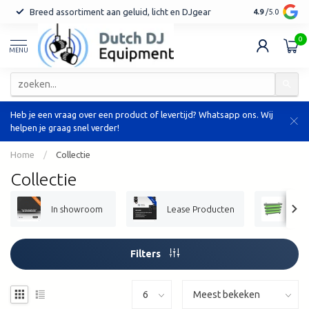
Breed assortiment aan geluid, licht en DJgear
Tot 7 jaar ga
4.9
/5.0
0
MENU
Heb je een vraag over een product of levertijd? Whatsapp ons. Wij
helpen je graag snel verder!
Home
/
Collectie
Collectie
In showroom
Lease Producten
DJ
Filters