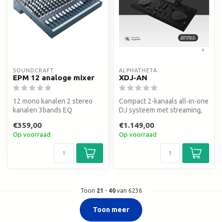
SOUNDCRAFT
ALPHATHETA
EPM 12 analoge mixer
XDJ-AN
12 mono kanalen 2 stereo
Compact 2-kanaals all-in-one
kanalen 3bands EQ
DJ systeem met streaming,
cloud en USB. 7-inch touc...
€359,00
€1.149,00
Op voorraad
Op voorraad
Toon
21
-
40
van 6236
Toon meer