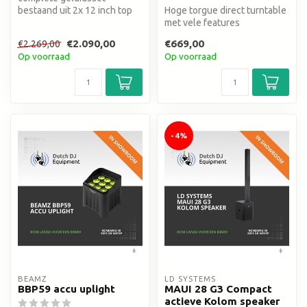
bestaand uit 2x 12 inch top
Hoge torgue direct turntable
2x 18 inch sub met
met vele features
tussenpalen k...
€2.090,00
€669,00
€2.269,00
Op voorraad
Op voorraad
-4%
BEAMZ
LD SYSTEMS
BBP59 accu uplight
MAUI 28 G3 Compact
actieve Kolom speaker