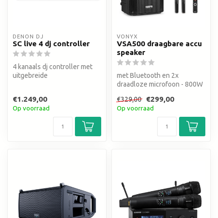
DENON DJ
VONYX
SC live 4 dj controller
VSA500 draagbare accu
speaker
4 kanaals dj controller met
uitgebreide
met Bluetooth en 2x
streamingsmogelijkheden via
draadloze microfoon - 800W
wifi - Serat...
accuspeaker - batterij duur 8
€1.249,00
€299,00
€329,00
ure...
Op voorraad
Op voorraad