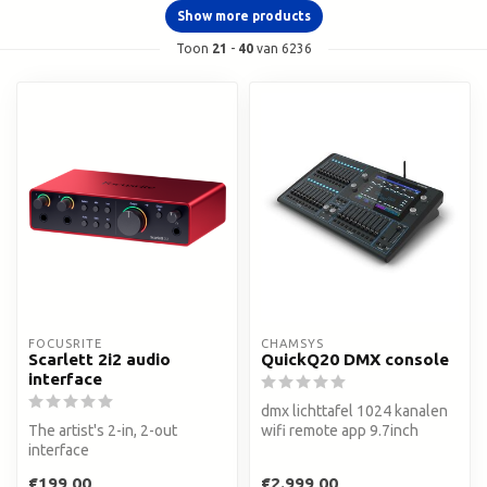
Show more products
Toon
21
-
40
van 6236
FOCUSRITE
CHAMSYS
Scarlett 2i2 audio
QuickQ20 DMX console
interface
dmx lichttafel 1024 kanalen
The artist's 2-in, 2-out
wifi remote app 9.7inch
interface
touchscreen
€199,00
€2.999,00