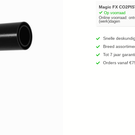
zoekresultaat
Magic FX CO2PI
te
Op voorraad
gaan.
Online voorraad: ont
(werk)dagen
Als
u
met
Snelle deskundig
aanraaktoetsen
Breed assortimen
werkt,
Tot 7 jaar garan
kunt
u
Orders vanaf €7
touch-
en
swipetekens
gebruiken.