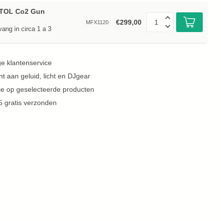
STOL Co2 Gun
€299,00
MFX1120
vang in circa 1 a 3
e klantenservice
t aan geluid, licht en DJgear
tie op geselecteerde producten
5 gratis verzonden