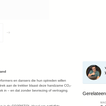
hand
erformers en dansers die hun optreden willen
e trek aan de trekker blaast deze handzame CO₂-
ek in – en dat zonder bevriezing of vertraging.
Gerelateer
MAG
ep is de CO2PISTOL ideaal om
actief te