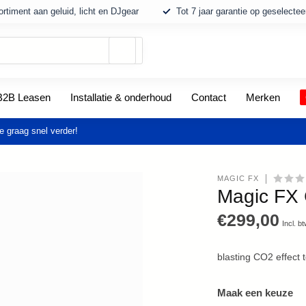
rtiment aan geluid, licht en DJgear
Tot 7 jaar garantie op geselecte
Gebruik
de
pijltjes
op
B2B Leasen
Installatie & onderhoud
Contact
Merken
en
neer
om
e graag snel verder!
een
beschikbaar
resultaat
MAGIC FX
te
Magic FX
selecteren.
Druk
€299,00
Incl. b
op
Enter
blasting CO2 effect 
om
naar
het
Maak een keuze
geselecteerde