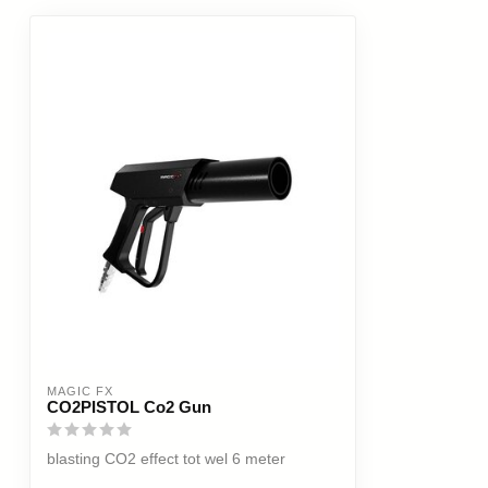
MAGIC FX
CO2PISTOL Co2 Gun
blasting CO2 effect tot wel 6 meter