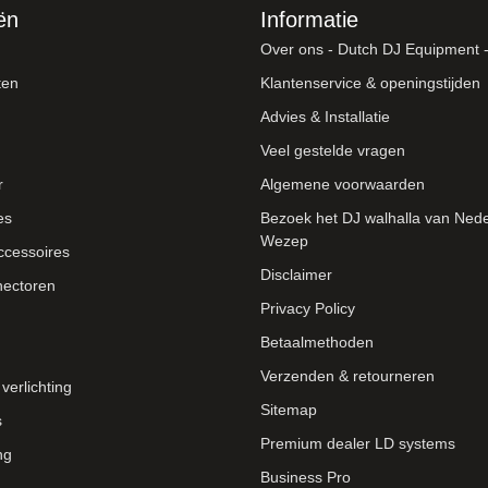
ën
Informatie
Over ons - Dutch DJ Equipment - 
ten
Klantenservice & openingstijden
Advies & Installatie
Veel gestelde vragen
r
Algemene voorwaarden
es
Bezoek het DJ walhalla van Nede
Wezep
ccessoires
Disclaimer
nectoren
Privacy Policy
Betaalmethoden
Verzenden & retourneren
verlichting
Sitemap
s
Premium dealer LD systems
ng
Business Pro