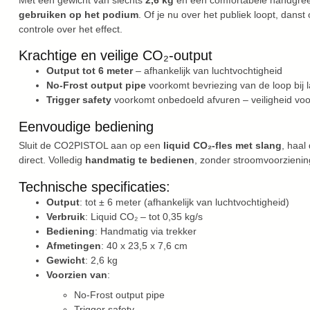
gebruiken op het podium
. Of je nu over het publiek loopt, danst 
controle over het effect.
Krachtige en veilige CO₂-output
Output tot 6 meter
– afhankelijk van luchtvochtigheid
No-Frost output pipe
voorkomt bevriezing van de loop bij 
Trigger safety
voorkomt onbedoeld afvuren – veiligheid vo
Eenvoudige bediening
Sluit de CO2PISTOL aan op een
liquid CO₂-fles met slang
, haal
direct. Volledig
handmatig te bedienen
, zonder stroomvoorziening
Technische specificaties:
Output
: tot ± 6 meter (afhankelijk van luchtvochtigheid)
Verbruik
: Liquid CO₂ – tot 0,35 kg/s
Bediening
: Handmatig via trekker
Afmetingen
: 40 x 23,5 x 7,6 cm
Gewicht
: 2,6 kg
Voorzien van
:
No-Frost output pipe
Trigger safety