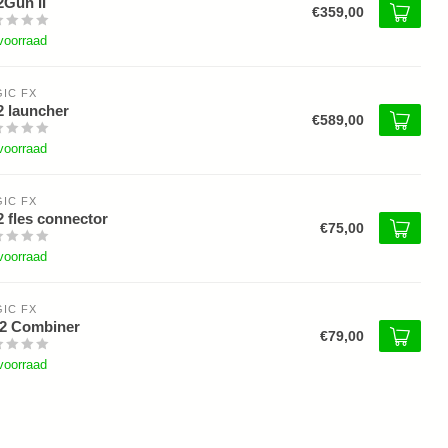
Gun II
€359,00
voorraad
IC FX
 launcher
€589,00
voorraad
IC FX
 fles connector
€75,00
voorraad
IC FX
2 Combiner
€79,00
voorraad