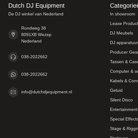
Dutch DJ Equipment
Categorie
De DJ winkel van Nederland
In showroom
Lease Produc
Rondweg 38
DJ Meubels
8091XB Wezep
Nederland
DJ apparatuur
Producer Gea
038-2022662
Tassen & Cas
Computer & a
038-2022662
Kabels & Con
Geluid
info@dutchdjequipment.nl
Silent Disco
Entertainment 
Special Effect
Stage & Riggi
Statieven