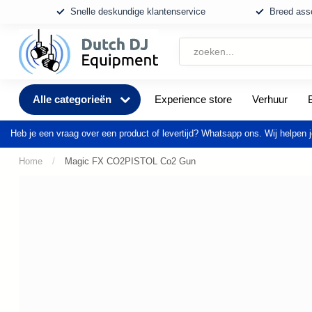
Snelle deskundige klantenservice
Breed asso
Alle categorieën
Experience store
Verhuur
Heb je een vraag over een product of levertijd? Whatsapp ons. Wij helpen j
Home
/
Magic FX CO2PISTOL Co2 Gun