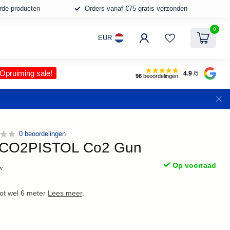
erde producten
Orders vanaf €75 gratis verzonden
0
EUR
Opruiming sale!
4.9
/5
98
beoordelingen
0 beoordelingen
 CO2PISTOL Co2 Gun
Op voorraad
tw
tot wel 6 meter
Lees meer
.