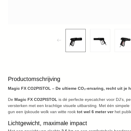
Productomschrijving
Magic FX CO2PISTOL – De ultieme CO₂-ervaring, recht uit je 
De
Magic FX CO2PISTOL
is dé perfecte eyecatcher voor DJ’s, p
versterken met een krachtige visuele uitbarsting. Met één simpel
gun een ijskoude wolk van witte rook
tot wel 6 meter ver
het publi
Lichtgewicht, maximale impact
Met een gewicht van slechts
2,6 kg
en een comfortabele handgre