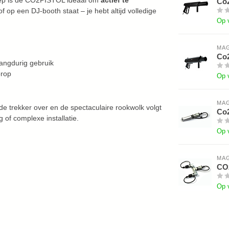
Co2
of op een DJ-booth staat – je hebt altijd volledige
Op 
MAG
Co2
langdurig gebruik
orop
Op 
MAG
 de trekker over en de spectaculaire rookwolk volgt
Co2
 of complexe installatie.
Op 
MAG
CO
Op 