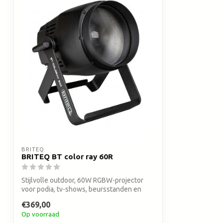
BRITEQ
BRITEQ BT color ray 60R
Stijlvolle outdoor, 60W RGBW-projector
voor podia, tv-shows, beursstanden en
arc...
€369,00
Op voorraad