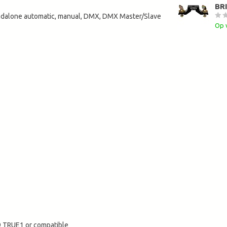
BR
andalone automatic, manual, DMX, DMX Master/Slave
Op 
 TRUE1 or compatible