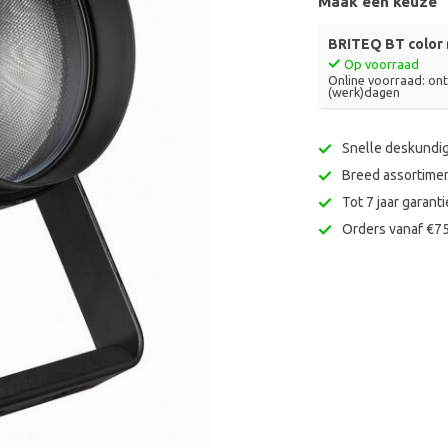
Maak een keuze
zoekresultaat
te
BRITEQ BT color 
gaan.
Op voorraad
Als
Online voorraad: ontv
(werk)dagen
u
met
aanraaktoetsen
Snelle deskundig
werkt,
Breed assortimen
kunt
Tot 7 jaar garan
u
touch-
Orders vanaf €75
en
swipetekens
gebruiken.