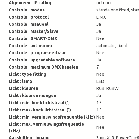
Algemeen : IP rating
outdoor
Controle : modes
standalone fixed, st
Controle : protocol
DMX
Controle : manueel
Ja
Controle : Master/Slave
Ja
Controle : SMART-DMX
Nee
Controle : autonoom
automatic, fixed
Controle : programeerbaar
Nee
Controle : upgradable software
Ja
Controle : maximum DMX kanalen
7
Licht : type fitting
Nee
Licht : lamp
LED
Licht : kleuren
RGB, RGBW
Licht : kleuren mengen
Ja
Licht : min. hoek lichtstraal (°)
15
Licht : max. hoek lichtstraal (°)
15
Licht : min. vernieuwingsfrequentie (kHz)
Nee
Licht : max. vernieuwingsfrequentie
Nee
(kHz)
Aansluiting : ingang
3 pin XLR, PowerCon®