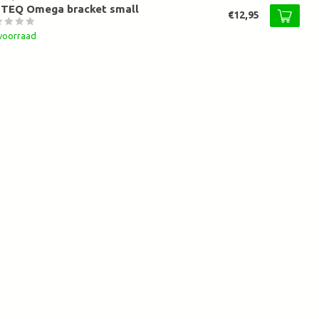
ITEQ Omega bracket small
€12,95
voorraad