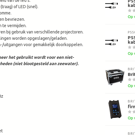
eid van de led's.
PSS
kab
raag) of LED (snel).
romme.
Op 
 en bevriezen.
 te vermijden.
 bij gebruik van verschillende projectoren.
PSS
PSS
ellingen worden opgeslagen/geladen.
kab
n-/uitgangen voor gemakkelijk doorkoppelen.
Op 
eer het gebruikt wordt voor een niet-
heden (niet blootgesteld aan zeewater).
BRI
Bri
Op 
Hz
BRI
fir
Op 
et
BRI