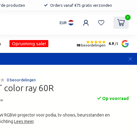
erde producten
Orders vanaf €75 gratis verzonden
0
EUR
n
Opruiming sale!
4.9
/5
98
beoordelingen
0 beoordelingen
 color ray 60R
Op voorraad
tw
60W RGBW-projector voor podia, tv-shows, beursstanden en
lichting
Lees meer
.