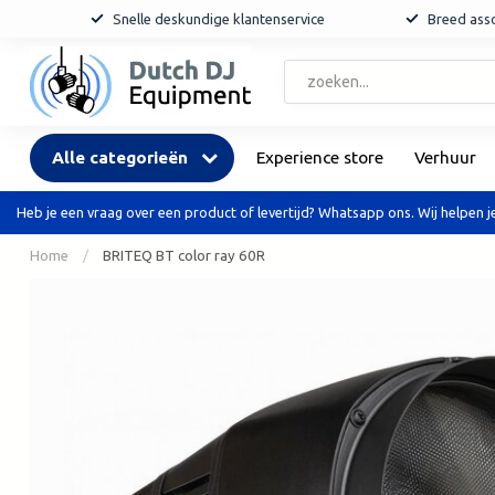
Snelle deskundige klantenservice
Breed asso
Alle categorieën
Experience store
Verhuur
Heb je een vraag over een product of levertijd? Whatsapp ons. Wij helpen je
Home
/
BRITEQ BT color ray 60R