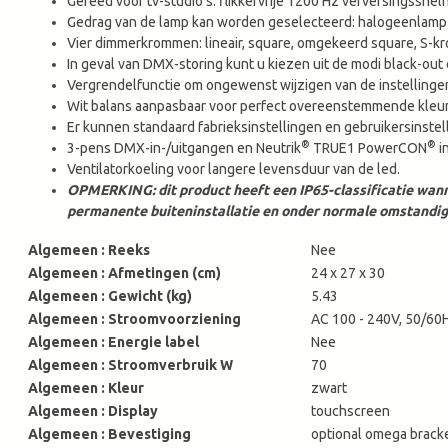
Gereed voor tv-studio's: flikkervrije 1200 Hz verversingssnelh
Gedrag van de lamp kan worden geselecteerd: halogeenlamp (t
Vier dimmerkrommen: lineair, square, omgekeerd square, S-k
In geval van DMX-storing kunt u kiezen uit de modi black-out
Vergrendelfunctie om ongewenst wijzigen van de instellingen
Wit balans aanpasbaar voor perfect overeenstemmende kleuren
Er kunnen standaard fabrieksinstellingen en gebruikersinst
®
®
3-pens DMX-in-/uitgangen en Neutrik
TRUE1 PowerCON
i
Ventilatorkoeling voor langere levensduur van de led.
OPMERKING: dit product heeft een IP65-classificatie wann
permanente buiteninstallatie en onder normale omstandig
Algemeen : Reeks
Nee
Algemeen : Afmetingen (cm)
24 x 27 x 30
Algemeen : Gewicht (kg)
5.43
Algemeen : Stroomvoorziening
AC 100 - 240V, 50/60
Algemeen : Energie label
Nee
Algemeen : Stroomverbruik W
70
Algemeen : Kleur
zwart
Algemeen : Display
touchscreen
Algemeen : Bevestiging
optional omega brack