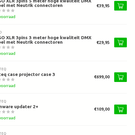
O XLR 3pins 5 meter hoge kwaliteit DMX
el met Neutrik connectoren
€39,95
voorraad
O
O XLR 3pins 3 meter hoge kwaliteit DMX
el met Neutrik connectoren
€29,95
voorraad
TEQ
teq case projector case 3
€699,00
voorraad
TEQ
mware updater 2+
€109,00
voorraad
TEQ