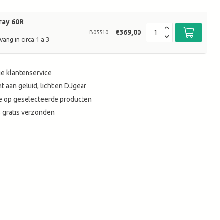
ray 60R
€369,00
B05510
ang in circa 1 a 3
e klantenservice
t aan geluid, licht en DJgear
tie op geselecteerde producten
 gratis verzonden