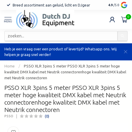
Breed assortiment aan geluid, licht en DJgear
Tot 7 jaar ga
4.9
/5.0
0
MENU
Heb je een vraag over een product of levertijd? Whatsapp ons. Wij
helpen je graag snel verder!
Home
/
PSSO XLR 3pins 5 meter PSSO XLR 3pins 5 meter hoge
kwaliteit DMX kabel met Neutrik connectorenhoge kwaliteit DMX kabel
met Neutrik connectoren
PSSO XLR 3pins 5 meter PSSO XLR 3pins 5
meter hoge kwaliteit DMX kabel met Neutrik
connectorenhoge kwaliteit DMX kabel met
Neutrik connectoren
(0)
PSSO